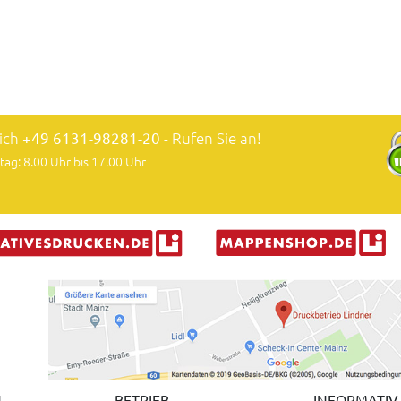
lich
+49 6131-98281-20
- Rufen Sie an!
tag: 8.00 Uhr bis 17.00 Uhr
N
BETRIEB
INFORMATIV