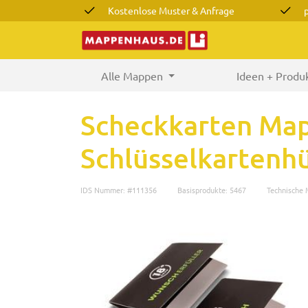
Kostenlose Muster & Anfrage
Alle Mappen
(current)
Ideen + Produ
Scheckkarten Map
Schlüsselkartenhü
IDS Nummer: #111356
Basisprodukte: 5467
Technische