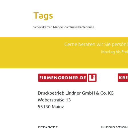
Tags
Scheckkarten Mappe - Schlüsselkartenhülle
Gerne beraten wir Sie persön
Montag bis Frei
Druckbetrieb Lindner GmbH & Co. KG
Weberstraße 13
55130 Mainz
SERVICES
INSPIRATIO