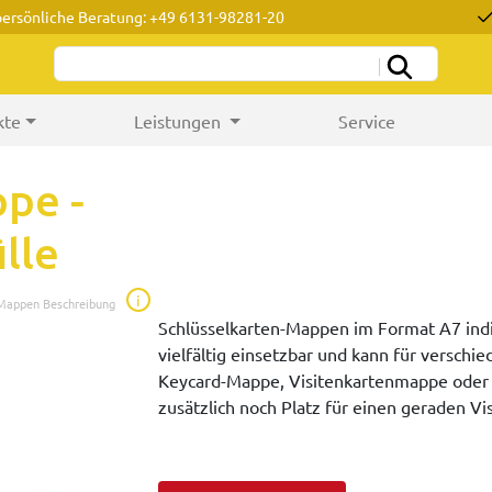
persönliche Beratung: +49 6131-98281-20
kte
Leistungen
Service
pe -
lle
i
 Mappen Beschreibung
Schlüsselkarten-Mappen im Format A7 indiv
vielfältig einsetzbar und kann für versch
Keycard-Mappe, Visitenkartenmappe oder G
zusätzlich noch Platz für einen geraden Vis