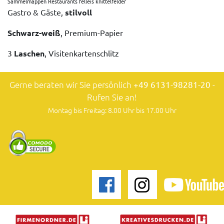
Sammelmappen Restaurants felleis knittelfelder
Gastro & Gäste,
stilvoll
Schwarz-weiß
, Premium-Papier
3
Laschen
, Visitenkartenschlitz
Gerne beraten wir Sie persönlich
+49 6131-98281-20
-
Rufen Sie an!
Montag bis Freitag: 8.00 Uhr bis 17.00 Uhr