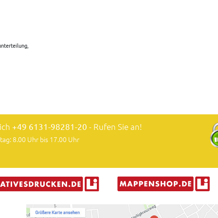
nterteilung,
lich
+49 6131-98281-20
- Rufen Sie an!
tag: 8.00 Uhr bis 17.00 Uhr