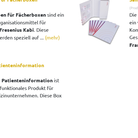
(Prod
en für Fächerboxen
sind ein
Die
ganisationsmittel für
ein
Fresenius Kabi
. Diese
Kom
Ges
den speziell auf ...
(mehr)
Fra
tienteninformation
 Patienteninformation
ist
 funktionales Produkt für
izinunternehmen. Diese Box