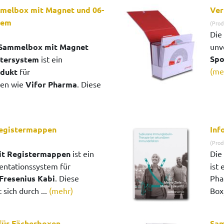
melbox mit Magnet und 06-
Ver
tem
(Prod
Die
 Sammelbox mit Magnet
unv
Spo
stersystem
ist ein
(me
odukt
für
en wie
Vifor Pharma
. Diese
egistermappen
Inf
(Prod
t Registermappen
ist ein
Die
entationssystem für
ist
Fresenius Kabi
. Diese
Pha
sich durch ...
(mehr)
Box,
für Fächerboxen
Sam