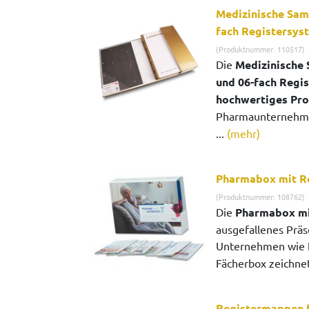
Medizinische Sam
fach Registersys
(Produktnummer: 110517)
Die
Medizinische
und 06-fach Regi
hochwertiges Pr
Pharmaunternehm
...
(mehr)
Pharmabox mit R
(Produktnummer: 108762)
Die
Pharmabox mi
ausgefallenes Präs
Unternehmen wie
Fächerbox zeichnet 
Registermappen 