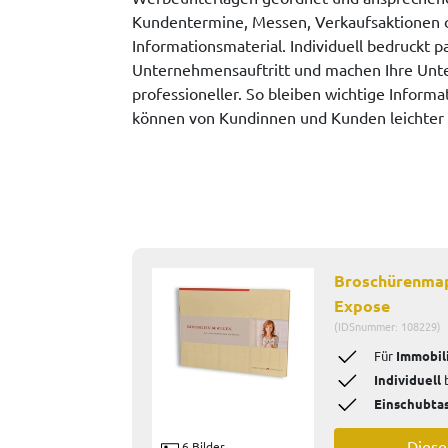
Kundentermine, Messen, Verkaufsaktionen 
Informationsmaterial. Individuell bedruckt 
Unternehmensauftritt und machen Ihre Unte
professioneller. So bleiben wichtige Infor
können von Kundinnen und Kunden leichter
Broschürenmap
Expose
(IDSnummer: 108229)
Für
Immobil
Individuell
b
Einschubta
Dies
6 Bilder