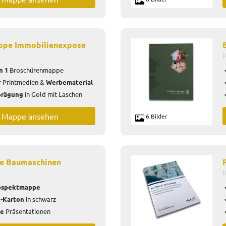
ppe Immobilienexpose
(
in 1
Broschürenmappe
r
Printmedien &
Werbematerial
prägung
in Gold mit Laschen
e Mappe ansehen
6 Bilder
e Baumaschinen
(
ospektmappe
c-Karton
in schwarz
ve
Präsentationen