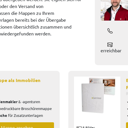
oder den Versand von
passen die Mappen zu Ihrem
rlagen bereits bei der Übergabe
mationen übersichtlich zusammen und
 wiedergefunden werden.
erreichbar
pe als Immobilien
(
ienmakler
& -agenturen
edruckbare Broschürenmappe
sche
für Zusatzunterlagen
e Mappe ansehen
8 Bilder