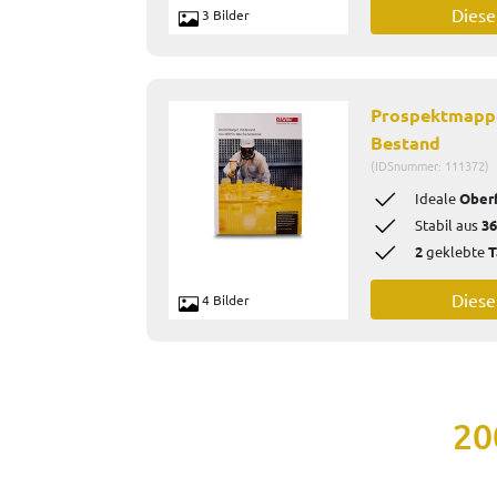
Dies
3 Bilder
Prospektmappe
Bestand
(IDSnummer: 111372)
Ideale
Ober
Stabil aus
36
2
geklebte
T
Dies
4 Bilder
20