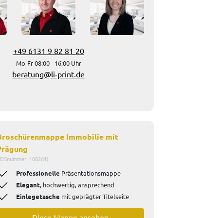
+49 6131 9 82 81 20
Mo-Fr 08:00 - 16:00 Uhr
beratung@li-print.de
Broschürenmappe Immobilie mit
Prägung
IDSnummer: 108261)
Professionelle
Präsentationsmappe
Elegant
, hochwertig, ansprechend
Einlegetasche
mit geprägter Titelseit
e
Diese Mappe ansehen