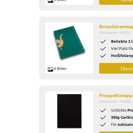
Broschürenma
(IDSnummer: 109323)
Beliebte 2 
Viel Platz fü
Heißfolien
Dies
6 Bilder
Prospektmapp
(IDSnummer: 109986)
Schlichte
Pr
350g Caribi
Für
exklusi