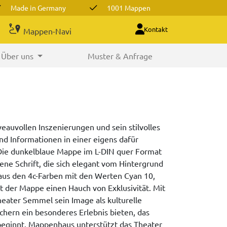
Made in Germany
1001 Mappen
Kontakt
Mappen-Navi
Über uns
Muster & Anfrage
eauvollen Inszenierungen und sein stilvolles
d Informationen in einer eigens dafür
Die dunkelblaue Mappe im L-DIN quer Format
dene Schrift, die sich elegant vom Hintergrund
 aus den 4c-Farben mit den Werten Cyan 10,
ht der Mappe einen Hauch von Exklusivität. Mit
ater Semmel sein Image als kulturelle
chern ein besonderes Erlebnis bieten, das
 beginnt. Mappenhaus unterstützt das Theater