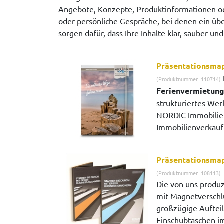
Angebote, Konzepte, Produktinformationen od
oder persönliche Gespräche, bei denen ein üb
sorgen dafür, dass Ihre Inhalte klar, sauber un
Präsentationsma
(Produktnummer: 110714)
Ferienvermietun
strukturiertes We
NORDIC Immobilien,
Immobilienverkauf 
Präsentationsma
(Produktnummer: 108113)
Die von uns produ
mit Magnetverschl
großzügige Aufteil
Einschubtaschen im 