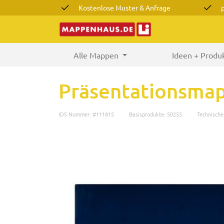
Kostenlose Muster & Anfrage
Alle Mappen
(current)
Ideen + Produ
Präsentationsma
IDS Nummer: #111815
Basisprodukte: 50255
Technisch