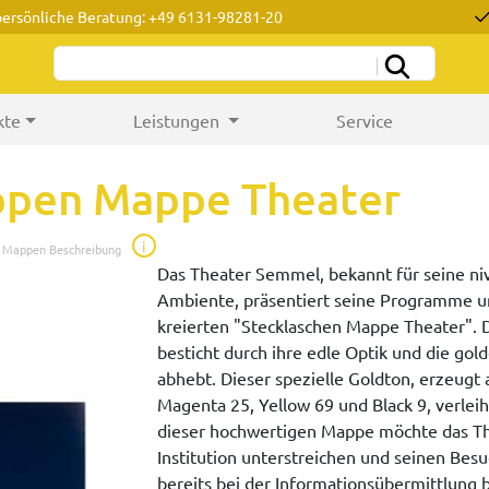
persönliche Beratung: +49 6131-98281-20
kte
Leistungen
Service
ppen Mappe Theater
i
e Mappen Beschreibung
Das Theater Semmel, bekannt für seine niv
Ambiente, präsentiert seine Programme un
kreierten "Stecklaschen Mappe Theater". 
besticht durch ihre edle Optik und die gol
abhebt. Dieser spezielle Goldton, erzeugt
Magenta 25, Yellow 69 und Black 9, verlei
dieser hochwertigen Mappe möchte das The
Institution unterstreichen und seinen Besu
bereits bei der Informationsübermittlung