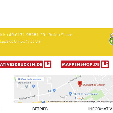
lich
+49 6131-98281-20
- Rufen Sie an!
tag: 8.00 Uhr bis 17.00 Uhr
N
BETRIEB
INFORMATIV