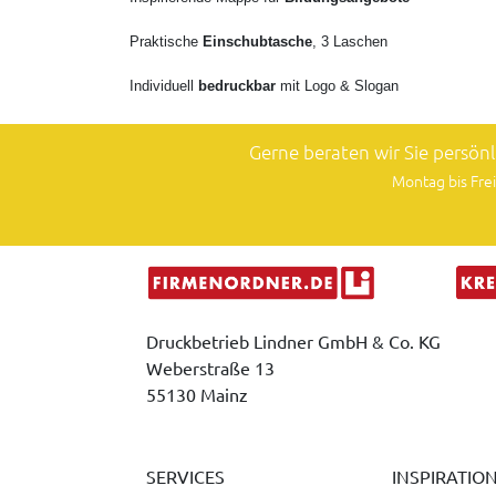
Praktische
Einschubtasche
, 3 Laschen
Individuell
bedruckbar
mit
Logo & Slogan
Gerne beraten wir Sie persön
Montag bis Frei
Druckbetrieb Lindner GmbH & Co. KG
Weberstraße 13
55130 Mainz
SERVICES
INSPIRATIO