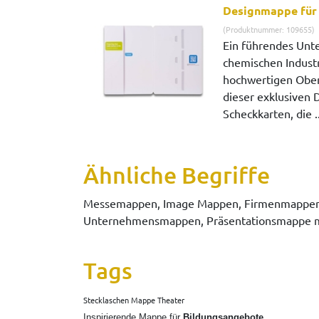
Designmappe für
(Produktnummer: 109655)
Ein führendes Unt
chemischen Industr
hochwertigen Ober
dieser exklusiven
Scheckkarten, die .
Ähnliche Begriffe
Messemappen, Image Mappen, Firmenmappen,
Unternehmensmappen, Präsentationsmappe m
Tags
Stecklaschen Mappe Theater
Inspirierende Mappe für
Bildungsangebote