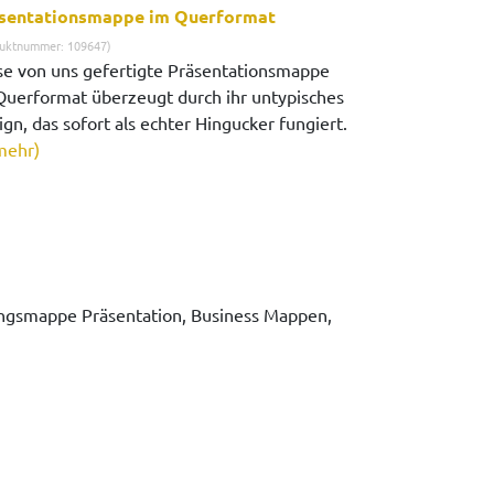
sentationsmappe im Querformat
uktnummer: 109647)
se von uns gefertigte Präsentationsmappe
Querformat überzeugt durch ihr untypisches
gn, das sofort als echter Hingucker fungiert.
mehr)
smappe Präsentation, Business Mappen,