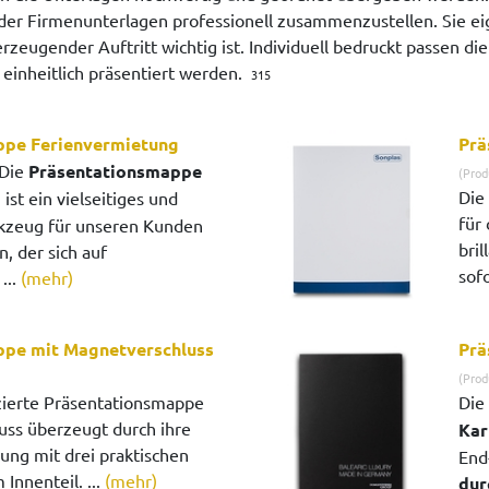
er Firmenunterlagen professionell zusammenzustellen. Sie ei
erzeugender Auftritt wichtig ist. Individuell bedruckt passen
d einheitlich präsentiert werden.
315
ppe Ferienvermietung
Prä
Die
Präsentationsmappe
(Prod
Die
g
ist ein vielseitiges und
für
rkzeug für unseren Kunden
bri
 der sich auf
sofo
...
(mehr)
ppe mit Magnetverschluss
Prä
(Prod
zierte Präsentationsmappe
Die
uss überzeugt durch ihre
Kar
ung mit drei praktischen
End
Innenteil. ...
(mehr)
dur