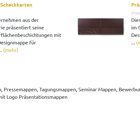
 Scheckkarten
Prä
(Prod
ernehmen aus der
Die
ie präsentiert seine
im 
flächenbeschichtungen mit
Desi
 Designmappe für
...
(
..
(mehr)
 Pressemappen, Tagungsmappen, Seminar Mappen, Bewerbung
it Logo Präsentationsmappen