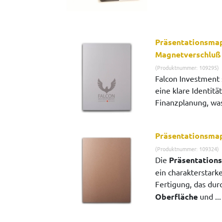
Präsentationsmap
Magnetverschluß
(Produktnummer: 109295)
Falcon Investment 
eine klare Identitä
Finanzplanung, was 
Präsentationsma
(Produktnummer: 109324)
Die
Präsentation
ein charakterstar
Fertigung, das dur
Oberfläche
und ..