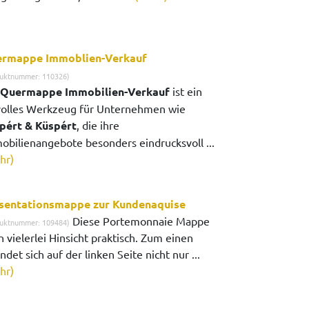
rmappe Immoblien-Verkauf
uktnummer: 110326)
Quermappe Immobilien-Verkauf
ist ein
lvolles Werkzeug für Unternehmen wie
pért & Küspért
, die ihre
obilienangebote besonders eindrucksvoll ...
hr)
sentationsmappe zur Kundenaquise
Diese Portemonnaie Mappe
uktnummer: 109484)
in vielerlei Hinsicht praktisch. Zum einen
ndet sich auf der linken Seite nicht nur ...
hr)