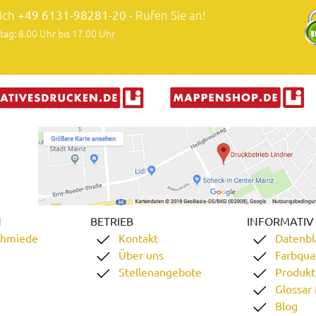
lich
+49 6131-98281-20
- Rufen Sie an!
tag: 8.00 Uhr bis 17.00 Uhr
N
BETRIEB
INFORMATIV
chmiede
Kontakt
Datenbl
Über uns
Farbqual
Stellenangebote
Produkt
Glossar
Blog