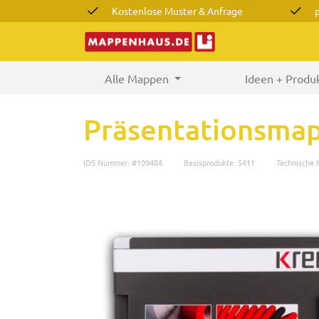
Kostenlose Muster & Anfrage
Alle Mappen
(current)
Ideen + Produ
Präsentationsmap
IDS Nummer: #109484
Basisprodukte: 5411
Technische