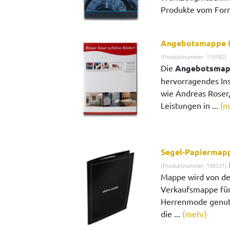
Produkte vom Form
Angebotsmappe 
(Produktnummer: 110582)
Die
Angebotsmap
hervorragendes In
wie Andreas Roser
Leistungen in ...
(m
Segel-Papiermapp
(Produktnummer: 108531)
Mappe wird von der
Verkaufsmappe für
Herrenmode genutzt
die ...
(mehr)