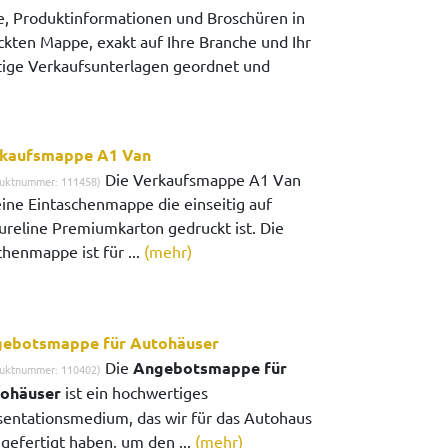
, Produktinformationen und Broschüren in
ckten Mappe, exakt auf Ihre Branche und Ihr
htige Verkaufsunterlagen geordnet und
kaufsmappe A1 Van
Die Verkaufsmappe A1 Van
uktnummer: 111458)
 eine Eintaschenmappe die einseitig auf
ureline Premiumkarton gedruckt ist. Die
chenmappe ist für ...
(mehr)
ebotsmappe für Autohäuser
Die
Angebotsmappe für
uktnummer: 110402)
ohäuser
ist ein hochwertiges
sentationsmedium, das wir für das Autohaus
g gefertigt haben, um den ...
(mehr)