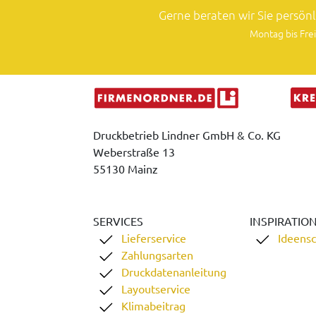
Gerne beraten wir Sie persön
Montag bis Frei
Druckbetrieb Lindner GmbH & Co. KG
Weberstraße 13
55130 Mainz
SERVICES
INSPIRATIO
Lieferservice
Ideens
Zahlungsarten
Druckdatenanleitung
Layoutservice
Klimabeitrag