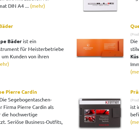
at DIN A4 ...
(mehr)
Bäder
Que
(Prod
pe Bäder
ist ein
Die
strument für Meisterbetriebe
sti
, um Kunden von ihren
Küs
ehr)
Imm
(me
e Pierre Cardin
Prä
Die Segebogentaschen-
(Prod
 Firma Pierre Cardin als
ist 
 die hochwertige
befi
. Seriöse Business-Outfits,
(me