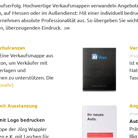
kaufserfolg. Hochwertige Verkaufsmappen verwandeln Angebote
, auf Messen oder im Außendienst: Mit einer individuell bedru
ernehmen absolute Professionalität aus. So übergeben Sie wic
den, überzeugenden Eindruck.
249
chulranzen
Ver
Eine Verkaufsmappe aus
(Prod
on, um Verkäufer mit
ist
erlagen und
Nat
nen zu unterstützen. Die
Tas
(mehr)
mit Ausstanzung
Ang
(Prod
mit Logo bedrucken
Aut
Prä
ppe der Jörg Wappler
Illi
 e.K. mit Laschen für