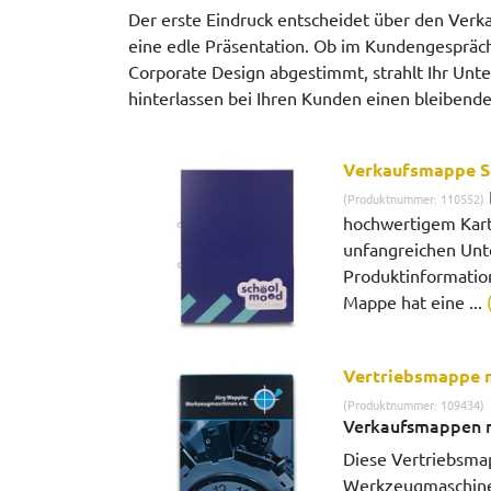
Der erste Eindruck entscheidet über den Ver
eine edle Präsentation. Ob im Kundengespräch
Corporate Design abgestimmt, strahlt Ihr Unt
hinterlassen bei Ihren Kunden einen bleiben
Verkaufsmappe S
(Produktnummer: 110552)
hochwertigem Kart
unfangreichen Unt
Produktinformatio
Mappe hat eine ...
Vertriebsmappe 
(Produktnummer: 109434)
Verkaufsmappen 
Diese Vertriebsma
Werkzeugmaschinen