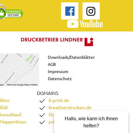
Downloads/Datenblätter
AGB
Impressum
Datenschutz
DOMAINS
ätter
li-print.de
ität
kreativesdrucken.de
ionsablauf
firmenordner.de
Hallo, wie kann ich Ihnen
 Mappenhaus
printgoweb.de
helfen?