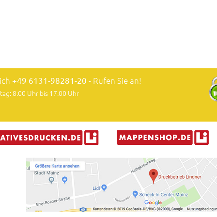
lich
+49 6131-98281-20
- Rufen Sie an!
tag: 8.00 Uhr bis 17.00 Uhr