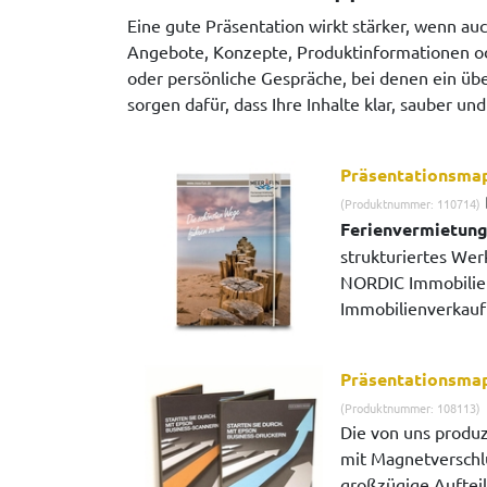
Eine gute Präsentation wirkt stärker, wenn a
Angebote, Konzepte, Produktinformationen od
oder persönliche Gespräche, bei denen ein üb
sorgen dafür, dass Ihre Inhalte klar, sauber un
Präsentationsma
(Produktnummer: 110714)
Ferienvermietun
strukturiertes We
NORDIC Immobilien,
Immobilienverkauf 
Präsentationsma
(Produktnummer: 108113)
Die von uns produ
mit Magnetverschl
großzügige Aufteil