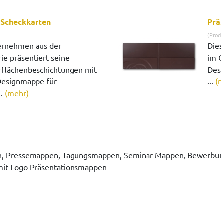
 Scheckkarten
Prä
(Prod
ernehmen aus der
Die
ie präsentiert seine
im 
flächenbeschichtungen mit
Desi
 Designmappe für
...
(
..
(mehr)
 Pressemappen, Tagungsmappen, Seminar Mappen, Bewerbung
it Logo Präsentationsmappen