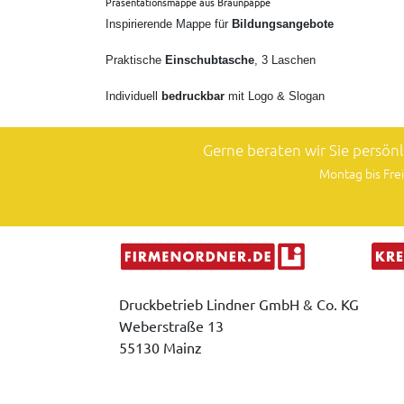
Präsentationsmappe aus Braunpappe
Inspirierende Mappe für
Bildungsangebote
Praktische
Einschubtasche
, 3 Laschen
Individuell
bedruckbar
mit
Logo & Slogan
Gerne beraten wir Sie persön
Montag bis Frei
Druckbetrieb Lindner GmbH & Co. KG
Weberstraße 13
55130 Mainz