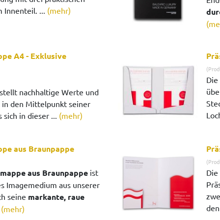
Innenteil. ...
(mehr)
dur
(me
pe A4 - Exklusive
Prä
(Prod
Die
übe
stellt nachhaltige Werte und
Ste
t in den Mittelpunkt seiner
Loch
sich in dieser ...
(mehr)
ppe aus Braunpappe
Prä
(Prod
smappe aus Braunpappe
ist
Die 
Prä
kes Imagemedium aus unserer
zwe
ch seine
markante, raue
den 
.
(mehr)