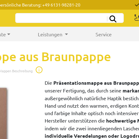
persönliche Beratung: +49 6131-98281-20
kte
Leistungen
Service
ppe aus Braunpappe
i
 Mappen Beschreibung
Die
Präsentationsmappe aus Braunpap
unserer Fertigung, das durch seine
markan
außergewöhnlich natürliche Haptik bestich
Hand und nutzt den warmen, erdigen Kont
und farbige Inhalte optisch noch intensiver
Hersteller unterstützen die
hochwertige 
indem wir die zwei innenliegenden Lasche
individuelle Veredelungen oder Logodr