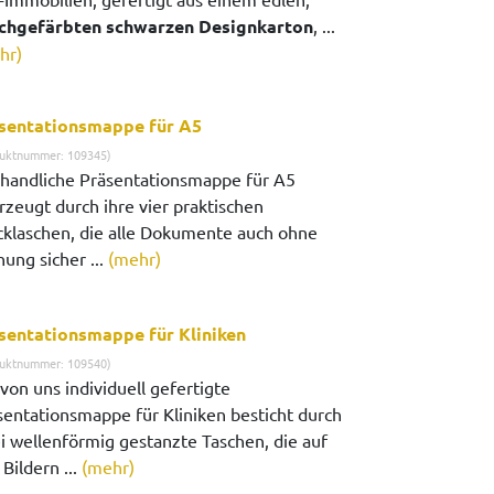
chgefärbten schwarzen Designkarton
, ...
hr)
sentationsmappe für A5
uktnummer: 109345)
 handliche Präsentationsmappe für A5
rzeugt durch ihre vier praktischen
cklaschen, die alle Dokumente auch ohne
ung sicher ...
(mehr)
sentationsmappe für Kliniken
uktnummer: 109540)
von uns individuell gefertigte
sentationsmappe für Kliniken besticht durch
i wellenförmig gestanzte Taschen, die auf
Bildern ...
(mehr)