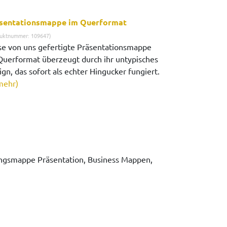
sentationsmappe im Querformat
uktnummer: 109647)
se von uns gefertigte Präsentationsmappe
Querformat überzeugt durch ihr untypisches
gn, das sofort als echter Hingucker fungiert.
mehr)
smappe Präsentation, Business Mappen,