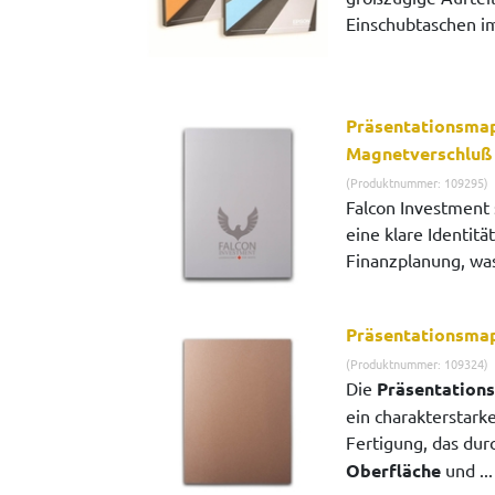
Einschubtaschen im 
Präsentationsmap
Magnetverschluß
(Produktnummer: 109295)
Falcon Investment 
eine klare Identitä
Finanzplanung, was 
Präsentationsma
(Produktnummer: 109324)
Die
Präsentation
ein charakterstar
Fertigung, das dur
Oberfläche
und ..