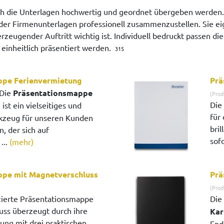
uch die Unterlagen hochwertig und geordnet übergeben werden
er Firmenunterlagen professionell zusammenzustellen. Sie ei
erzeugender Auftritt wichtig ist. Individuell bedruckt passen
d einheitlich präsentiert werden.
315
ppe Ferienvermietung
Prä
Die
Präsentationsmappe
(Prod
Die
g
ist ein vielseitiges und
für
rkzeug für unseren Kunden
bri
 der sich auf
sofo
...
(mehr)
ppe mit Magnetverschluss
Prä
(Prod
zierte Präsentationsmappe
Die
uss überzeugt durch ihre
Kar
ung mit drei praktischen
End