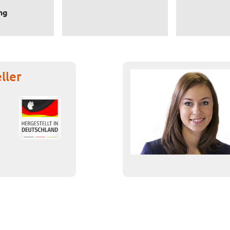
ng
ller