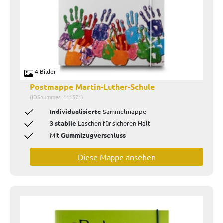
4 Bilder
Postmappe Martin-Luther-Schule
(IDSnummer: 111571)
Individualisierte
Sammelmappe
3 stabile
Laschen für sicheren Halt
Mit
Gummizugverschluss
Diese Mappe ansehen