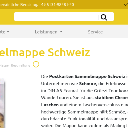
persönliche Beratung: +49 6131-98281-20
kte
Leistungen
Service
elmappe Schweiz
i
 Mappen Beschreibung
Die
Postkarten Sammelmappe Schweiz
i
Unternehmen wie
Schmöe
, die Erlebniss
im DIN A6-Format für die Grüezi-Tour konzi
Wandertouren. Sie ist aus
stabilem Chro
Laschen
und einem Laschenverschluss eine
hochwertige Sammelmappe hilft Schmöe, d
durchdachte Funktionalität und das anspr
wider. Die Mappe kann zudem als Mailing 