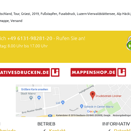
eutschland, Tour, Grüezi, 2019, Fußstapfen, Fusabdruck, Luzern-Vierwaldstättersee, Alp Häc
lmappe, Versand
lich
+49 6131-98281-20
- Rufen Sie an!
tag: 8.00 Uhr bis 17.00 Uhr
N
BETRIEB
INFORMATIV
chmiede
Kontakt
Datenbl