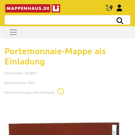
Portemonnaie-Mappe als
Einladung
IDS Nummer: #108017
Basisprodukte: 5943
i
Technische Mappen Beschreibung