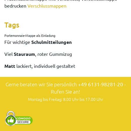
bedrucken
Verschlussmappen
Tags
Portemonnaie-Mappe als Einladung
Für wichtige
Schulmitteilungen
Viel
Stauraum
, roter Gummizug
Matt
lackiert, individuell gestaltet
Gerne beraten wir Sie persönlich
+49 6131-98281-20
-
Rufen Sie an!
Montag bis Freitag: 8.00 Uhr bis 17.00 Uhr