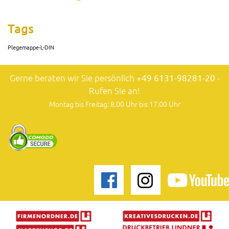
Tags
Plegemappe-L-DIN
Gerne beraten wir Sie persönlich
+49 6131-98281-20
-
Rufen Sie an!
Montag bis Freitag: 8.00 Uhr bis 17.00 Uhr