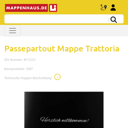
Passepartout Mappe Trattoria
IDS Nummer: #112357
Basisprodukte: 5487
i
Technische Mappen Beschreibung