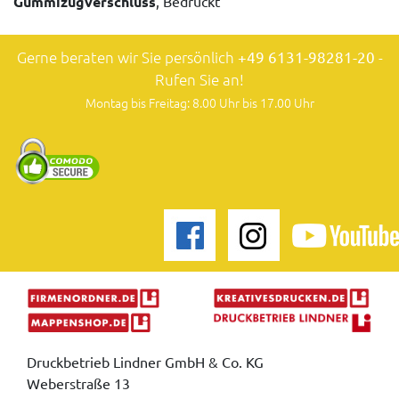
Gummizugverschluss
, Bedruckt
Gerne beraten wir Sie persönlich
+49 6131-98281-20
-
Rufen Sie an!
Montag bis Freitag: 8.00 Uhr bis 17.00 Uhr
Druckbetrieb Lindner GmbH & Co. KG
Weberstraße 13