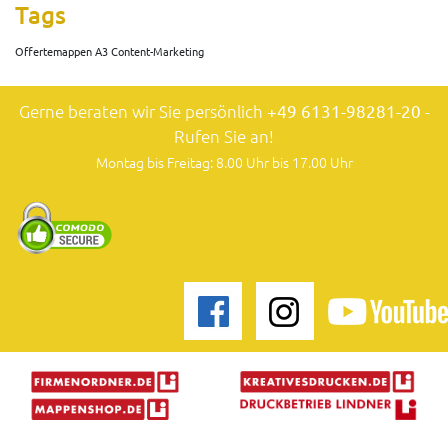
Tags
Offertemappen A3 Content-Marketing
Gerne beraten wir Sie persönlich
+49 6131-98281-20
-
Rufen Sie an!
Montag bis Freitag: 8.00 Uhr bis 17.00 Uhr