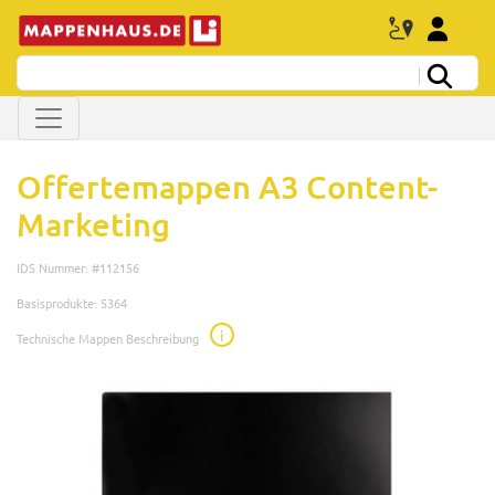
Offertemappen A3 Content-
Marketing
IDS Nummer: #112156
Basisprodukte: 5364
i
Technische Mappen Beschreibung