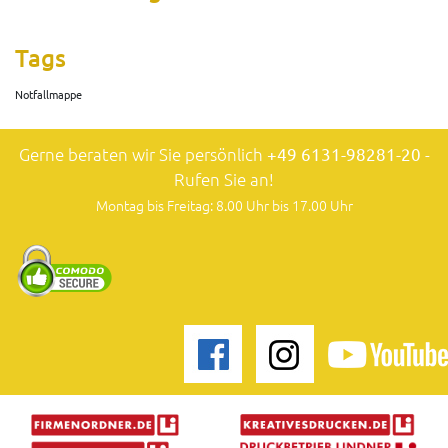
Tags
Notfallmappe
Gerne beraten wir Sie persönlich
+49 6131-98281-20
-
Rufen Sie an!
Montag bis Freitag: 8.00 Uhr bis 17.00 Uhr