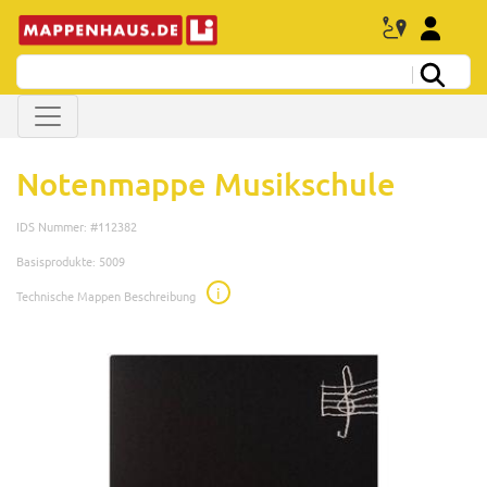
Notenmappe Musikschule
IDS Nummer: #112382
Basisprodukte: 5009
i
Technische Mappen Beschreibung