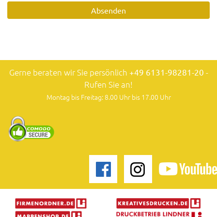
Gerne beraten wir Sie persönlich
+49 6131-98281-20
-
Rufen Sie an!
Montag bis Freitag: 8.00 Uhr bis 17.00 Uhr