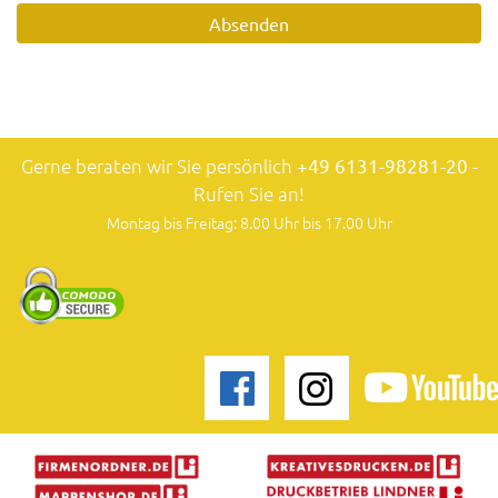
Gerne beraten wir Sie persönlich
+49 6131-98281-20
-
Rufen Sie an!
Montag bis Freitag: 8.00 Uhr bis 17.00 Uhr