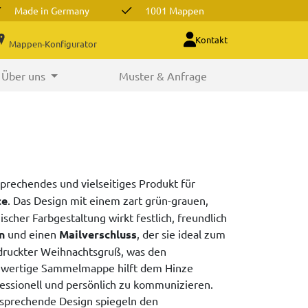
Made in Germany
1001 Mappen
Kontakt
Mappen-Konfigurator
Über uns
Muster & Anfrage
sprechendes und vielseitiges Produkt für
ce
. Das Design mit einem zart grün-grauen,
her Farbgestaltung wirkt festlich, freundlich
n
und einen
Mailverschluss
, der sie ideal zum
edruckter Weihnachtsgruß, was den
chwertige Sammelmappe hilft dem Hinze
essionell und persönlich zu kommunizieren.
ansprechende Design spiegeln den