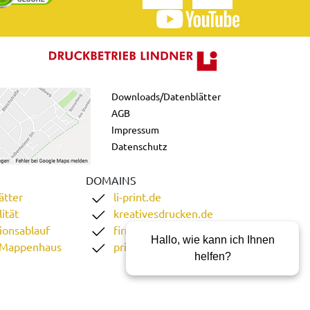
Downloads/Datenblätter
AGB
Impressum
Datenschutz
DOMAINS
ätter
li-print.de
ität
kreativesdrucken.de
ionsablauf
firmenordner.de
Hallo, wie kann ich Ihnen
 Mappenhaus
printgoweb.de
helfen?