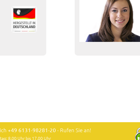
lich
+49 6131-98281-20
- Rufen Sie an!
tag: 8.00 Uhr bis 17.00 Uhr