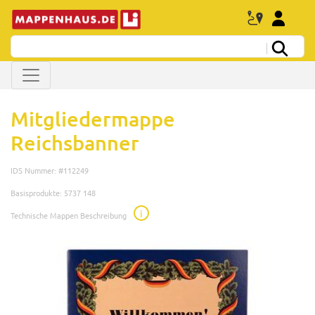
Mitgliedermappe
Reichsbanner
IDS Nummer: #112249
Basisprodukte: 5737 148
i
Technische Mappen Beschreibung