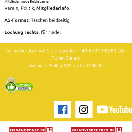
Mitgliedermappe Reichsbanner
Verein, Politik,
Mitgliederinfo
A5-Format
, Taschen beidseitig
Lochung rechts
, für Nadel
Gerne beraten wir Sie persönlich
+49 6131-98281-20
-
Rufen Sie an!
Montag bis Freitag: 8.00 Uhr bis 17.00 Uhr