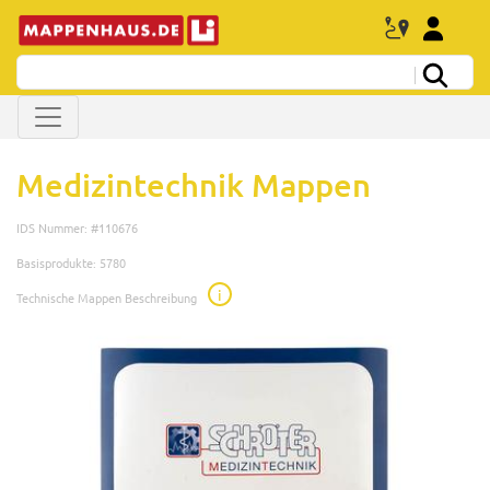
Medizintechnik Mappen
IDS Nummer: #110676
Basisprodukte: 5780
i
Technische Mappen Beschreibung