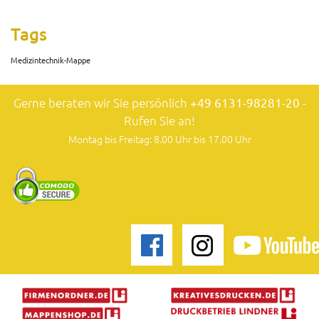
Tags
Medizintechnik-Mappe
Gerne beraten wir Sie persönlich
+49 6131-98281-20
-
Rufen Sie an!
Montag bis Freitag: 8.00 Uhr bis 17.00 Uhr