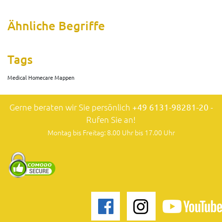
Ähnliche Begriffe
Tags
Medical Homecare Mappen
Gerne beraten wir Sie persönlich
+49 6131-98281-20
-
Rufen Sie an!
Montag bis Freitag: 8.00 Uhr bis 17.00 Uhr