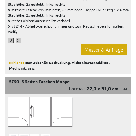
Steghöhe; 2x geklebt, links, rechts
>
mittlere Tasche 215 mm breit, 65 mm hoch, Doppel-Nut-Steg 1 x 4 mm
Steghöhe; 2x geklebt, links, rechts
>
rechts Visitenkartenschlitz variabel
>
#8214 - Abheftvorrichtung innen und zum Rausschieben für außen,
weiß,
Muster & Anfrage
>>hier<<
zum Zubehör: Bedruckung, Visitenkartenschlitze,
Mechanik, usw
.
5750 6 Seiten Taschen Mappe
Format:
22,0 x 31,0 cm
.44