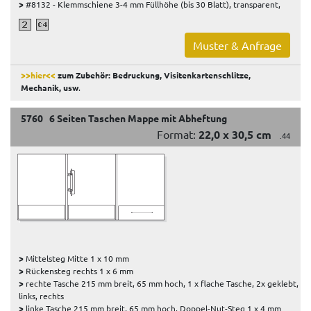
>
#8132 - Klemmschiene 3-4 mm Füllhöhe (bis 30 Blatt), transparent,
Muster & Anfrage
>>hier<<
zum Zubehör: Bedruckung, Visitenkartenschlitze,
Mechanik, usw
.
5760 6 Seiten Taschen Mappe mit Abheftung
Format:
22,0 x 30,5 cm
.44
>
Mittelsteg Mitte 1 x 10 mm
>
Rückensteg rechts 1 x 6 mm
>
rechte Tasche 215 mm breit, 65 mm hoch, 1 x flache Tasche, 2x geklebt,
links, rechts
>
linke Tasche 215 mm breit, 65 mm hoch, Doppel-Nut-Steg 1 x 4 mm