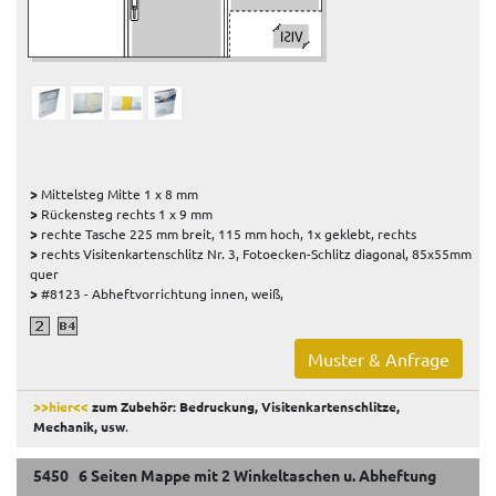
>
Mittelsteg Mitte 1 x 8 mm
>
Rückensteg rechts 1 x 9 mm
>
rechte Tasche 225 mm breit, 115 mm hoch, 1x geklebt, rechts
>
rechts Visitenkartenschlitz Nr. 3, Fotoecken-Schlitz diagonal, 85x55mm
quer
>
#8123 - Abheftvorrichtung innen, weiß,
Muster & Anfrage
>>hier<<
zum Zubehör: Bedruckung, Visitenkartenschlitze,
Mechanik, usw
.
5450 6 Seiten Mappe mit 2 Winkeltaschen u. Abheftung