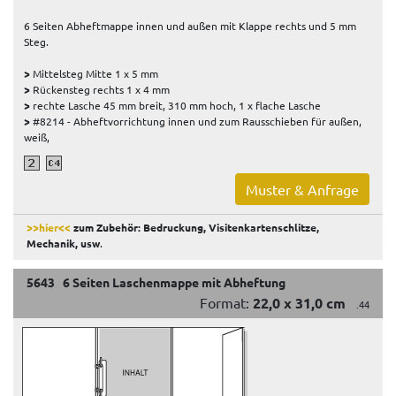
6 Seiten Abheftmappe innen und außen mit Klappe rechts und 5 mm
Steg.
>
Mittelsteg Mitte 1 x 5 mm
>
Rückensteg rechts 1 x 4 mm
>
rechte Lasche 45 mm breit, 310 mm hoch, 1 x flache Lasche
>
#8214 - Abheftvorrichtung innen und zum Rausschieben für außen,
weiß,
Muster & Anfrage
>>hier<<
zum Zubehör: Bedruckung, Visitenkartenschlitze,
Mechanik, usw
.
5643 6 Seiten Laschenmappe mit Abheftung
Format:
22,0 x 31,0 cm
.44