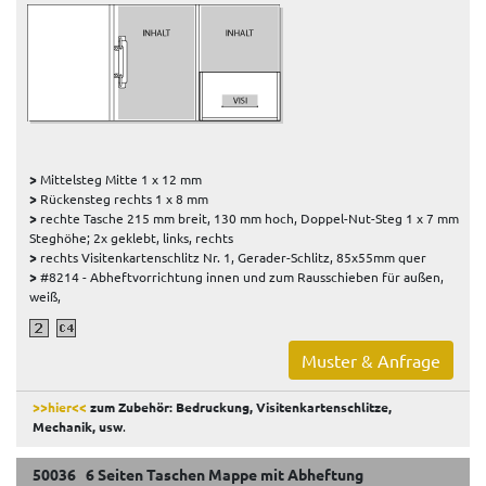
>
Mittelsteg Mitte 1 x 12 mm
>
Rückensteg rechts 1 x 8 mm
>
rechte Tasche 215 mm breit, 130 mm hoch, Doppel-Nut-Steg 1 x 7 mm
Steghöhe; 2x geklebt, links, rechts
>
rechts Visitenkartenschlitz Nr. 1, Gerader-Schlitz, 85x55mm quer
>
#8214 - Abheftvorrichtung innen und zum Rausschieben für außen,
weiß,
Muster & Anfrage
>>hier<<
zum Zubehör: Bedruckung, Visitenkartenschlitze,
Mechanik, usw
.
50036 6 Seiten Taschen Mappe mit Abheftung