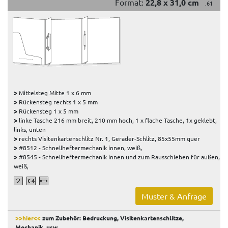
Format:
22,8 x 31,0 cm
.61
>
Mittelsteg Mitte 1 x 6 mm
>
Rückensteg rechts 1 x 5 mm
>
Rückensteg 1 x 5 mm
>
linke Tasche 216 mm breit, 210 mm hoch, 1 x flache Tasche, 1x geklebt,
links, unten
>
rechts Visitenkartenschlitz Nr. 1, Gerader-Schlitz, 85x55mm quer
>
#8512 - Schnellheftermechanik innen, weiß,
>
#8545 - Schnellheftermechanik innen und zum Rausschieben für außen,
weiß,
Muster & Anfrage
>>hier<<
zum Zubehör: Bedruckung, Visitenkartenschlitze,
Mechanik, usw
.