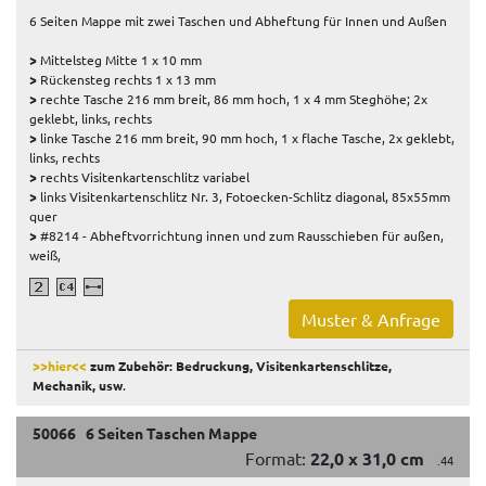
6 Seiten Mappe mit zwei Taschen und Abheftung für Innen und Außen
>
Mittelsteg Mitte 1 x 10 mm
>
Rückensteg rechts 1 x 13 mm
>
rechte Tasche 216 mm breit, 86 mm hoch, 1 x 4 mm Steghöhe; 2x
geklebt, links, rechts
>
linke Tasche 216 mm breit, 90 mm hoch, 1 x flache Tasche, 2x geklebt,
links, rechts
>
rechts Visitenkartenschlitz variabel
>
links Visitenkartenschlitz Nr. 3, Fotoecken-Schlitz diagonal, 85x55mm
quer
>
#8214 - Abheftvorrichtung innen und zum Rausschieben für außen,
weiß,
Muster & Anfrage
>>hier<<
zum Zubehör: Bedruckung, Visitenkartenschlitze,
Mechanik, usw
.
50066 6 Seiten Taschen Mappe
Format:
22,0 x 31,0 cm
.44