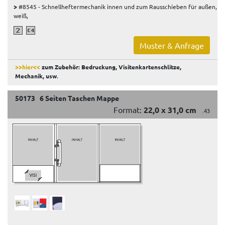
>
#8545 - Schnellheftermechanik innen und zum Rausschieben für außen,
weiß,
Muster & Anfrage
>>hier<<
zum Zubehör: Bedruckung, Visitenkartenschlitze,
Mechanik, usw
.
50173 6 Seiten Taschen Mappe
Format:
22,0 x 31,0 cm
.43