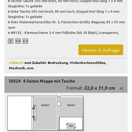
>
rechte Tasche 205 mm breit, 90 mm hoch, Doppel-Nut-Steg 1 x 4 mm
Steghöhe; 1x geklebt
>
linke Tasche 205 mm breit, 90 mm hoch, Doppel-Nut-Steg 1 x 4 mm
Steghöhe; 1x geklebt
>
links Visitenkartenschlitz Nr. 3, Fotoecken-Schlitz diagonal, 85 x 55 mm
quer
>
#8132 - Klemmschiene 3-4 mm Füllhöhe (bis 30 Blatt), transparent,
Muster & Anfrage
>>hier<<
zum Zubehör: Bedruckung, Visitenkartenschlitze,
Mechanik, usw
.
50224 6 Seiten Mappe mit Tasche
Format:
22,0 x 31,0 cm
.43