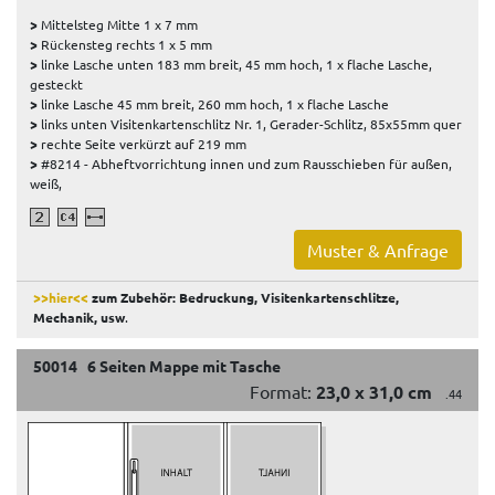
>
Mittelsteg Mitte 1 x 7 mm
>
Rückensteg rechts 1 x 5 mm
>
linke Lasche unten 183 mm breit, 45 mm hoch, 1 x flache Lasche,
gesteckt
>
linke Lasche 45 mm breit, 260 mm hoch, 1 x flache Lasche
>
links unten Visitenkartenschlitz Nr. 1, Gerader-Schlitz, 85x55mm quer
>
rechte Seite verkürzt auf 219 mm
>
#8214 - Abheftvorrichtung innen und zum Rausschieben für außen,
weiß,
Muster & Anfrage
>>hier<<
zum Zubehör: Bedruckung, Visitenkartenschlitze,
Mechanik, usw
.
50014 6 Seiten Mappe mit Tasche
Format:
23,0 x 31,0 cm
.44