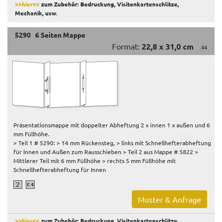
>>hier<<
zum Zubehör: Bedruckung, Visitenkartenschlitze,
Mechanik, usw
.
5290 6 Seiten Mappe
Format:
22,8 x 31,0 cm
.44
Präsentationsmappe mit doppelter Abheftung 2 x innen 1 x außen und 6
mm Füllhöhe.
> Teil 1 # 5290: > 14 mm Rückensteg, > links mit Schnellhefterabheftung
für Innen und Außen zum Rausschieben > Teil 2 aus Mappe # 5822 >
Mittlerer Teil mit 6 mm Füllhöhe > rechts 5 mm Füllhöhe mit
Schnellhefterabheftung für Innen
Muster & Anfrage
>>hier<<
zum Zubehör: Bedruckung, Visitenkartenschlitze,