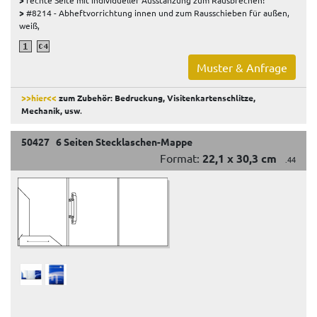
>
rechte Seite mit individueller Ausstanzung zum Rausbrechen!
>
#8214 - Abheftvorrichtung innen und zum Rausschieben für außen,
weiß,
Muster & Anfrage
>>hier<<
zum Zubehör: Bedruckung, Visitenkartenschlitze,
Mechanik, usw
.
50427 6 Seiten Stecklaschen-Mappe
Format:
22,1 x 30,3 cm
.44