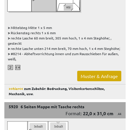
>
Mittelsteg Mitte 1 x 5 mm
>
Rückensteg rechts 1 x 6 mm
>
rechte Lasche 60 mm breit, 305 mm hoch, 1 x 4 mm Steghöhe; ,
gesteckt
>
rechte Lasche unten 214 mm breit, 70 mm hoch, 1 x 4 mm Steghöhe;
>
#8214 - Abheftvorrichtung innen und zum Rausschieben für außen,
weiß,
Muster & Anfrage
>>hier<<
zum Zubehör: Bedruckung, Visitenkartenschlitze,
Mechanik, usw
.
5920 6 Seiten Mappe mit Tasche rechts
Format:
22,0 x 31,0 cm
.44