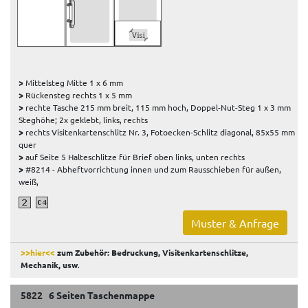
>
Mittelsteg Mitte 1 x 6 mm
>
Rückensteg rechts 1 x 5 mm
>
rechte Tasche 215 mm breit, 115 mm hoch, Doppel-Nut-Steg 1 x 3 mm
Steghöhe; 2x geklebt, links, rechts
>
rechts Visitenkartenschlitz Nr. 3, Fotoecken-Schlitz diagonal, 85x55 mm
quer
>
auf Seite 5 Halteschlitze für Brief oben links, unten rechts
>
#8214 - Abheftvorrichtung innen und zum Rausschieben für außen,
weiß,
Muster & Anfrage
>>hier<<
zum Zubehör: Bedruckung, Visitenkartenschlitze,
Mechanik, usw
.
5822 6 Seiten Taschenmappe