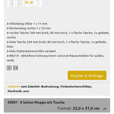
>
Mittelsteg Mitte 1 x 11 mm
>
Rückensteg rechts 1 x 10 mm
>
rechte Tasche 204 mm breit, 90 mm hoch, 1 x flache Tasche, 1x geklebt,
rechts
>
linke Tasche 204 mm breit, 90 mm hoch, 1 x flache Tasche, 1x geklebt,
links
>
links Visitenkartenschlitz variabel
>
#8214 - Abheftvorrichtung innen und zum Rausschieben für außen,
weiß,
Muster & Anfrage
>>hier<<
zum Zubehör: Bedruckung, Visitenkartenschlitze,
Mechanik, usw
.
50051 6 Seiten Mappe mit Tasche
Format:
22,0 x 31,0 cm
.44