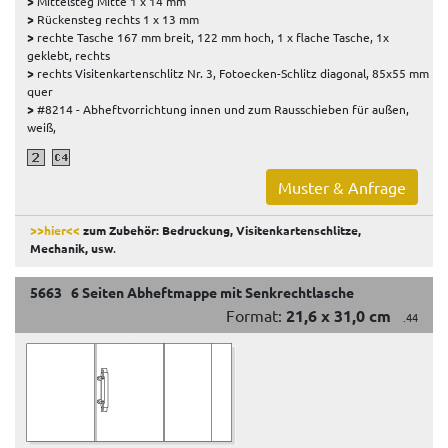
>
Mittelsteg Mitte 1 x 14 mm
>
Rückensteg rechts 1 x 13 mm
>
rechte Tasche 167 mm breit, 122 mm hoch, 1 x flache Tasche, 1x
geklebt, rechts
>
rechts Visitenkartenschlitz Nr. 3, Fotoecken-Schlitz diagonal, 85x55 mm
quer
>
#8214 - Abheftvorrichtung innen und zum Rausschieben für außen,
weiß,
Muster & Anfrage
>>hier<<
zum Zubehör: Bedruckung, Visitenkartenschlitze,
Mechanik, usw
.
5663 6 Seiten Abheftmappe mit Senkrechtlasche
Format:
21,6 x 31,0 cm
.44