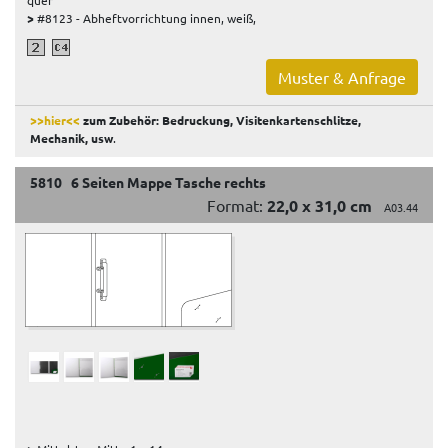
>
#8123 - Abheftvorrichtung innen, weiß,
Muster & Anfrage
>>hier<<
zum Zubehör: Bedruckung, Visitenkartenschlitze,
Mechanik, usw
.
5810 6 Seiten Mappe Tasche rechts
Format:
22,0 x 31,0 cm
A03.44