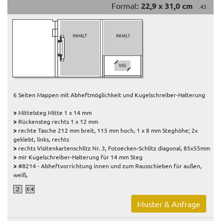
Format:
22,9 x 31,0 cm
.43
6 Seiten Mappen mit Abheftmöglichkeit und Kugelschreiber-Halterung
>
Mittelsteg Mitte 1 x 14 mm
>
Rückensteg rechts 1 x 12 mm
>
rechte Tasche 212 mm breit, 115 mm hoch, 1 x 8 mm Steghöhe; 2x
geklebt, links, rechts
>
rechts Visitenkartenschlitz Nr. 3, Fotoecken-Schlitz diagonal, 85x55mm
>
mir Kugelschreiber-Halterung für 14 mm Steg
>
#8214 - Abheftvorrichtung innen und zum Rausschieben für außen,
weiß,
Muster & Anfrage