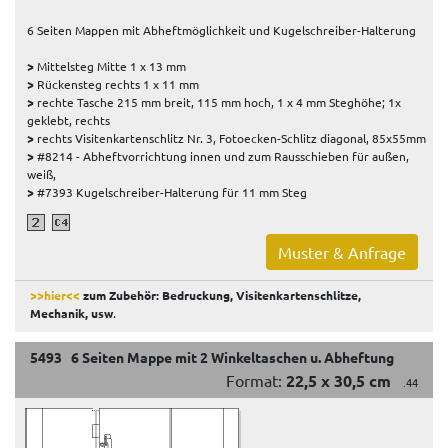
6 Seiten Mappen mit Abheftmöglichkeit und Kugelschreiber-Halterung
>
Mittelsteg Mitte 1 x 13 mm
>
Rückensteg rechts 1 x 11 mm
>
rechte Tasche 215 mm breit, 115 mm hoch, 1 x 4 mm Steghöhe; 1x
geklebt, rechts
>
rechts Visitenkartenschlitz Nr. 3, Fotoecken-Schlitz diagonal, 85x55mm
>
#8214 - Abheftvorrichtung innen und zum Rausschieben für außen,
weiß,
>
#7393 Kugelschreiber-Halterung für 11 mm Steg
Muster & Anfrage
>>hier<<
zum Zubehör: Bedruckung, Visitenkartenschlitze,
Mechanik, usw
.
5493 6 Seiten Mappe mit 2 Winkeltaschen u. Abheftung
Format:
22,5 x 30,5 cm
.44