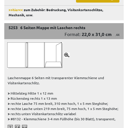
>>hier<<
zum Zubehör: Bedruckung, Visitenkartenschlitze,
Mechanik, usw
.
5253 6 Seiten Mappe mit Laschen rechts
Format:
22,0 x 31,0 cm
.44
Laschenmappe 6 Seiten mit transparenter Klemmschiene und
Visitenkartenschlitz.
>
Mittelsteg Mitte 1 x 12 mm
>
Rückensteg rechts 1 x 13 mm
>
rechte Lasche 75 mm breit, 310 mm hoch, 1 x 5 mm Steghöhe;
>
rechte Lasche unten 219 mm breit, 75 mm hoch, 1 x 5 mm Steghöhe;
>
rechts unten Visitenkartenschlitz variabel
>
#8132 - Klemmschiene 3-4 mm Füllhöhe (bis 30 Blatt), transparent,