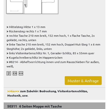
>
Mittelsteg Mitte 1 x 13 mm
>
Rückensteg rechts 1 x 7 mm
>
rechte Tasche 210 mm breit, 152 mm hoch, 1 x flache Tasche, 2x
geklebt, rechts, unten
>
linke Tasche 210 mm breit, 152 mm hoch, Doppel-Nut-Steg 1 x 6 mm
Steghöhe; 2x geklebt, links, unten
>
links Visitenkartenschlitz Nr. 1, Gerader-Schlitz, 85 x 55mm quer
>
Kugelschreiberschlitz im Mappenrücken
>
#8214 - Abheftvorrichtung innen und zum Rausschieben für außen,
weiß,
Muster & Anfrage
>>hier<<
zum Zubehör: Bedruckung, Visitenkartenschlitze,
Mechanik, usw
.
50311 6 Seiten Mappe mit Tasche