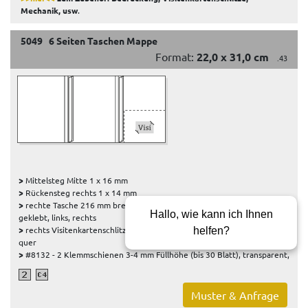
Mechanik, usw
.
5049 6 Seiten Taschen Mappe
Format:
22,0 x 31,0 cm
.43
>
Mittelsteg Mitte 1 x 16 mm
>
Rückensteg rechts 1 x 14 mm
>
rechte Tasche 216 mm breit, 150 mm hoch, 1 x flache Tasche, 2x
Hallo, wie kann ich Ihnen
geklebt, links, rechts
>
rechts Visitenkartenschlitz Nr. 3, Fotoecken-Schlitz diagonal, 85x55 mm
helfen?
quer
>
#8132 - 2 Klemmschienen 3-4 mm Füllhöhe (bis 30 Blatt), transparent,
Muster & Anfrage