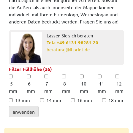
die Außen- als auch Innenseite der Mappe können
individuell mit Ihrem Firmenlogo, Werbeslogan und
anderen Daten bedruckt werden. Fragen Sie uns an!
Lassen Sie sich beraten
Tel.:
+49 6131-98281-20
beratung@li-print.de
Filter Füllhöhe (26)
5
6
7
8
10
11
12
mm
mm
mm
mm
mm
mm
mm
13 mm
14 mm
16 mm
18 mm
anwenden