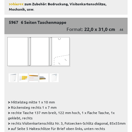
>>hier<<
zum Zubehör: Bedruckung, Visitenkartenschlitze,
Mechanik, usw
.
5967 6 Seiten Taschenmappe
Format:
22,0 x 31,0 cm
.44
>
Mittelsteg mitte 1 x 10 mm
>
Rückensteg rechts 1 x 7 mm
>
rechte Tasche 137 mm breit, 122 mm hoch, 1 x flache Tasche, 1x
geklebt, rechts
>
rechts Visitenkartenschlitz Nr. 3, Fotoecken-Schlitz diagonal, 85x55mm
>
auf Seite 5 Halteschlitze für Brief oben links, unten rechts