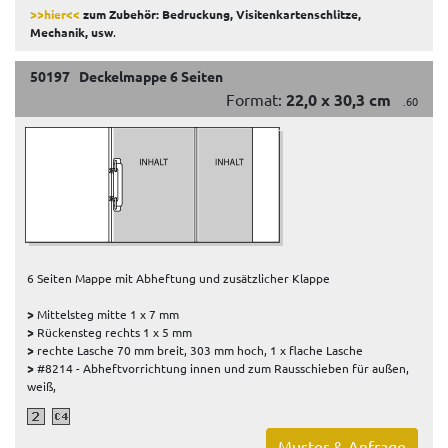
>>hier<<
zum Zubehör: Bedruckung, Visitenkartenschlitze,
Mechanik, usw
.
50197 Deckelmappe 6 Seiten
Format:
22,0 x 30,3 cm
.60
6 Seiten Mappe mit Abheftung und zusätzlicher Klappe
>
Mittelsteg mitte 1 x 7 mm
>
Rückensteg rechts 1 x 5 mm
>
rechte Lasche 70 mm breit, 303 mm hoch, 1 x flache Lasche
>
#8214 - Abheftvorrichtung innen und zum Rausschieben für außen,
weiß,
Muster & Anfrage