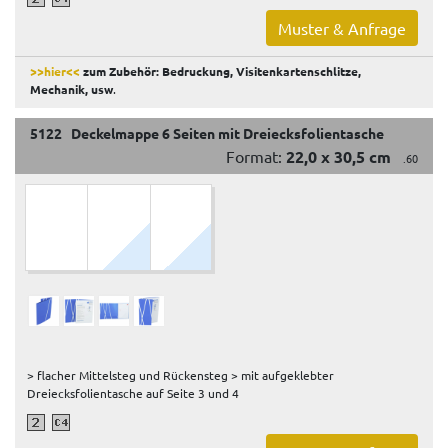
Muster & Anfrage
>>hier<<
zum Zubehör: Bedruckung, Visitenkartenschlitze,
Mechanik, usw
.
5122 Deckelmappe 6 Seiten mit Dreiecksfolientasche
Format:
22,0 x 30,5 cm
.60
> flacher Mittelsteg und Rückensteg > mit aufgeklebter
Dreiecksfolientasche auf Seite 3 und 4