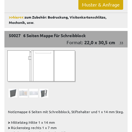
Muster & Anfrage
>>hier<<
zum Zubehör: Bedruckung, Visitenkartenschlitze,
Mechanik, usw
.
50027 6 Seiten Mappe für Schreibblock
Format:
22,0 x 30,5 cm
.33
Notizmappe 6 Seiten mit Schreibblock, Stiftehalter und 1 x 14 mm Steg.
>
Mittelsteg Mitte 1 x 14 mm
>
Rückensteg rechts 1 x 7 mm