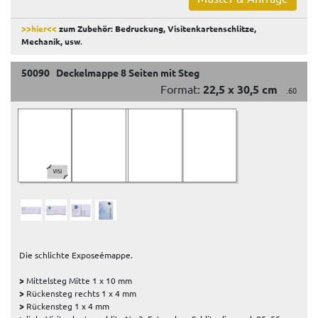
>>hier<<
zum Zubehör: Bedruckung, Visitenkartenschlitze,
Mechanik, usw
.
50090 Deckelmappe 8 Seiten mit Steg
Format:
22,5 x 30,5 cm
.60
Die schlichte Exposeémappe.
>
Mittelsteg Mitte 1 x 10 mm
>
Rückensteg rechts 1 x 4 mm
>
Rückensteg 1 x 4 mm