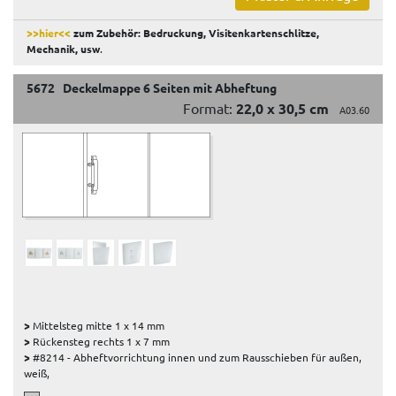
>>hier<<
zum Zubehör: Bedruckung, Visitenkartenschlitze,
Mechanik, usw
.
5672 Deckelmappe 6 Seiten mit Abheftung
Format:
22,0 x 30,5 cm
A03.60
>
Mittelsteg mitte 1 x 14 mm
>
Rückensteg rechts 1 x 7 mm
>
#8214 - Abheftvorrichtung innen und zum Rausschieben für außen,
weiß,