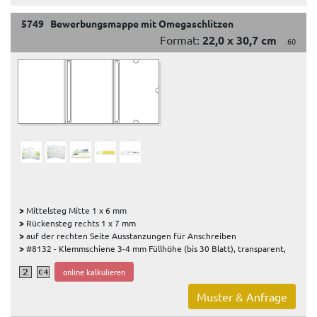
5749 Bewerbungsmappe mit Omegaschlitzen
Format:
22,0 x 30,7 cm
.60
>
Mittelsteg Mitte 1 x 6 mm
>
Rückensteg rechts 1 x 7 mm
>
auf der rechten Seite Ausstanzungen für Anschreiben
>
#8132 - Klemmschiene 3-4 mm Füllhöhe (bis 30 Blatt), transparent,
online kalkulieren
Muster & Anfrage