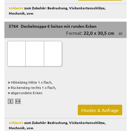
>>hier<<
zum Zubehör: Bedruckung, Visitenkartenschlitze,
Mechanik, usw
.
5764 Deckelmappe 6 Seiten mit runden Ecken
Format:
22,0 x 30,5 cm
.60
>
Mittelsteg Mitte 1 x flach,
>
Rückensteg rechts 1 x flach,
>
abgerundete Ecken
Muster & Anfrage
>>hier<<
zum Zubehör: Bedruckung, Visitenkartenschlitze,
Mechanik, usw
.