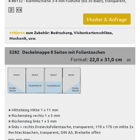
>
#8132 - Klemmschiene 3-4 mm Füllhöhe (bis 30 Blatt), transparent,
Muster & Anfrage
>>hier<<
zum Zubehör: Bedruckung, Visitenkartenschlitze,
Mechanik, usw
.
5282 Deckelmappe 8 Seiten mit Folientaschen
Format:
22,0 x 31,0 cm
.60
>
Mittelsteg Mitte 1 x 11 mm
>
Rückensteg rechts 1 x 5 mm
>
Rückensteg links 1 x 5 mm
>
links + rechts Dreiecksfolientasche, transparent, 170 x 170 cm mitte 2x
Rechtecktaschen, tranparent, DIN A5, Breiseite offen