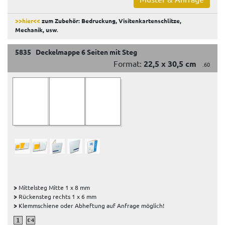
>>hier<<
zum Zubehör: Bedruckung, Visitenkartenschlitze,
Mechanik, usw
.
5835 Deckelmappe 6 Seiten mit Steg
Format:
22,5 x 30,5 cm
.60
>
Mittelsteg Mitte 1 x 8 mm
>
Rückensteg rechts 1 x 6 mm
>
Klemmschiene oder Abheftung auf Anfrage möglich!