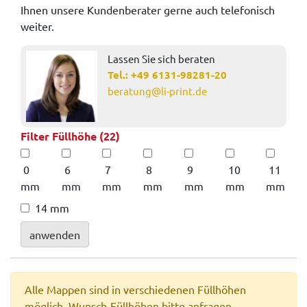
Ihnen unsere Kundenberater gerne auch telefonisch
weiter.
Lassen Sie sich beraten
Tel.:
+49 6131-98281-20
beratung@li-print.de
Filter Füllhöhe (22)
0
6
7
8
9
10
11
mm
mm
mm
mm
mm
mm
mm
14 mm
anwenden
Alle Mappen sind in verschiedenen Füllhöhen
möglich, Wunsch-Füllhöhen bitte anfragen.