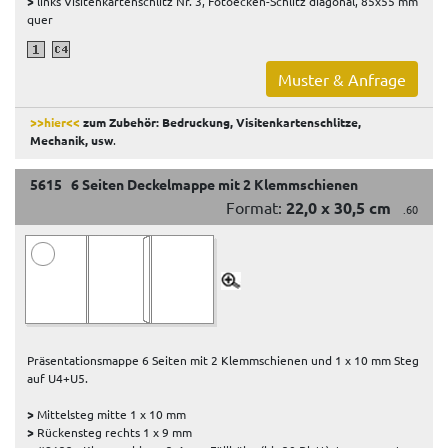
>
links Visitenkartenschlitz Nr. 3, Fotoecken-Schlitz diagonal, 85x55 mm
quer
Muster & Anfrage
>>hier<<
zum Zubehör: Bedruckung, Visitenkartenschlitze,
Mechanik, usw
.
5615 6 Seiten Deckelmappe mit 2 Klemmschienen
Format:
22,0 x 30,5 cm
.60
Präsentationsmappe 6 Seiten mit 2 Klemmschienen und 1 x 10 mm Steg
auf U4+U5.
>
Mittelsteg mitte 1 x 10 mm
>
Rückensteg rechts 1 x 9 mm