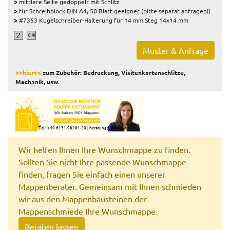
>
mittlere Seite gedoppelt mit Schlitz
>
für Schreibblock DIN A4, 50 Blatt geeignet (bitte separat anfragen!)
>
#7353 Kugelschreiber-Halterung für 14 mm Steg 14x14 mm
Muster & Anfrage
>>hier<<
zum Zubehör: Bedruckung, Visitenkartenschlitze,
Mechanik, usw
.
Tel.: +49 6131-98281-20
|
beratung@li-print.de
Wir helfen Ihnen Ihre Wunschmappe zu finden.
Sollten Sie nicht Ihre passende Wunschmappe
finden, fragen Sie einfach einen unserer
Mappenberater. Gemeinsam mit Ihnen schmieden
wir aus den Mappenbausteinen der
Mappenschmiede Ihre Wunschmappe.
Beraten lassen