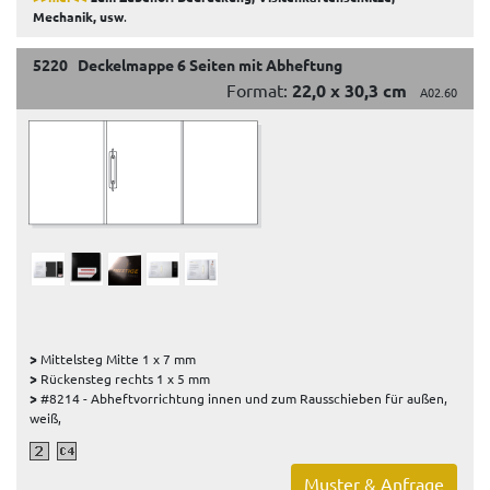
Mechanik, usw
.
5220 Deckelmappe 6 Seiten mit Abheftung
Format:
22,0 x 30,3 cm
A02.60
>
Mittelsteg Mitte 1 x 7 mm
>
Rückensteg rechts 1 x 5 mm
>
#8214 - Abheftvorrichtung innen und zum Rausschieben für außen,
weiß,
Muster & Anfrage