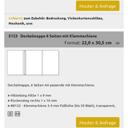
Muster & Anfrage
>>hier<<
zum Zubehör: Bedruckung, Visitenkartenschlitze,
Mechanik, usw
.
5123 Deckelmappe 6 Seiten mit Klemmschiene
Format:
22,0 x 30,5 cm
.60
Deckelmappe, 6 Seiten A4 passende mit Klemmschiene.
>
Mittelsteg Mitte 1 x 9 mm
>
Rückensteg rechts 1 x 10 mm
>
#8132 - Klemmschiene 3-4 mm Füllhöhe (bis 30 Blatt), transparent,
Muster & Anfrage