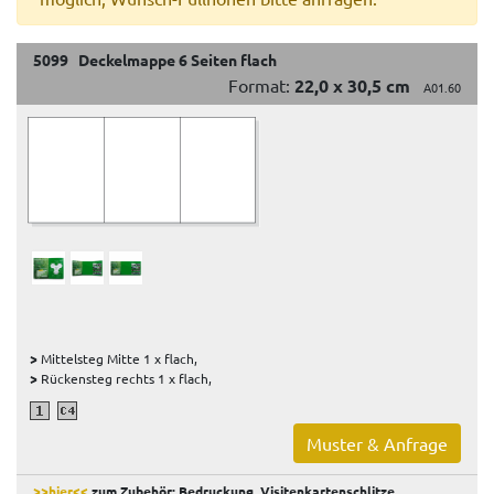
5099 Deckelmappe 6 Seiten flach
Format:
22,0 x 30,5 cm
A01.60
>
Mittelsteg Mitte 1 x flach,
>
Rückensteg rechts 1 x flach,
Muster & Anfrage
>>hier<<
zum Zubehör: Bedruckung, Visitenkartenschlitze,