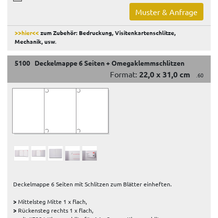
Muster & Anfrage
>>hier<<
zum Zubehör: Bedruckung, Visitenkartenschlitze,
Mechanik, usw
.
5100 Deckelmappe 6 Seiten + Omegaklemmschlitzen
Format:
22,0 x 31,0 cm
.60
Deckelmappe 6 Seiten mit Schlitzen zum Blätter einheften.
>
Mittelsteg Mitte 1 x flach,
>
Rückensteg rechts 1 x flach,