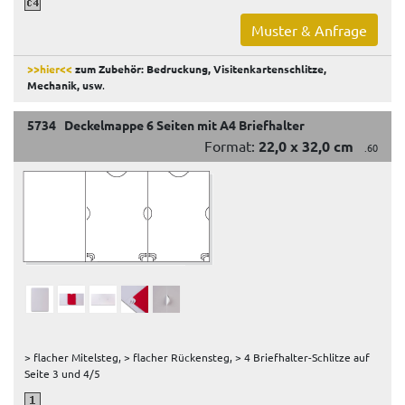
Muster & Anfrage
>>hier<<
zum Zubehör: Bedruckung, Visitenkartenschlitze,
Mechanik, usw
.
5734 Deckelmappe 6 Seiten mit A4 Briefhalter
Format:
22,0 x 32,0 cm
.60
> flacher Mitelsteg, > flacher Rückensteg, > 4 Briefhalter-Schlitze auf
Seite 3 und 4/5