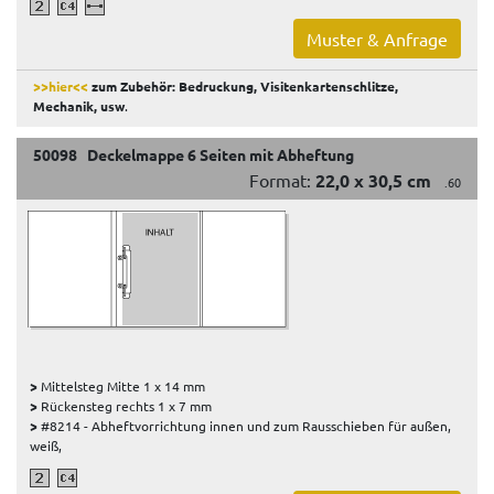
Muster & Anfrage
>>hier<<
zum Zubehör: Bedruckung, Visitenkartenschlitze,
Mechanik, usw
.
50098 Deckelmappe 6 Seiten mit Abheftung
Format:
22,0 x 30,5 cm
.60
>
Mittelsteg Mitte 1 x 14 mm
>
Rückensteg rechts 1 x 7 mm
>
#8214 - Abheftvorrichtung innen und zum Rausschieben für außen,
weiß,