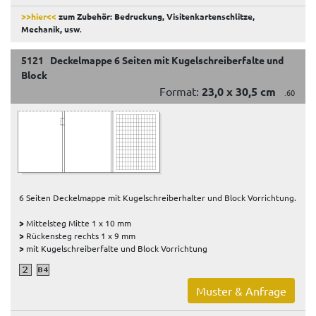
>>hier<<
zum Zubehör: Bedruckung, Visitenkartenschlitze,
Mechanik, usw
.
5121 Deckelmappe 6 Seiten mit Kugelschreiberfalte und
Block
Format:
23,0 x 30,5 cm
.60
6 Seiten Deckelmappe mit Kugelschreiberhalter und Block Vorrichtung.
>
Mittelsteg Mitte 1 x 10 mm
>
Rückensteg rechts 1 x 9 mm
>
mit Kugelschreiberfalte und Block Vorrichtung
Muster & Anfrage