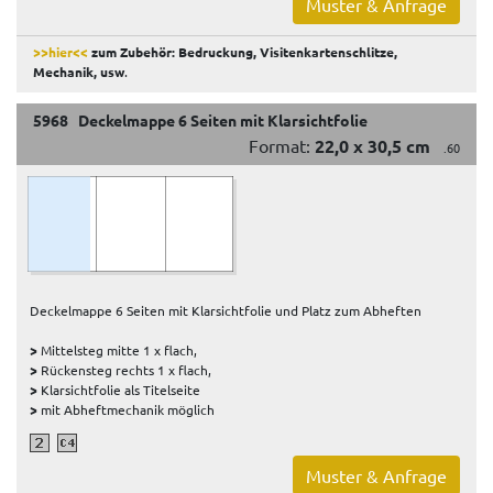
Muster & Anfrage
>>hier<<
zum Zubehör: Bedruckung, Visitenkartenschlitze,
Mechanik, usw
.
5968 Deckelmappe 6 Seiten mit Klarsichtfolie
Format:
22,0 x 30,5 cm
.60
Deckelmappe 6 Seiten mit Klarsichtfolie und Platz zum Abheften
>
Mittelsteg mitte 1 x flach,
>
Rückensteg rechts 1 x flach,
>
Klarsichtfolie als Titelseite
>
mit Abheftmechanik möglich
Muster & Anfrage