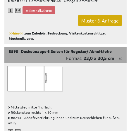
>
mit #7221 Klemmschlitz für A4 - Omega-Klemmschlitz
online kalkulieren
Muster & Anfrage
>>hier<<
zum Zubehör: Bedruckung, Visitenkartenschlitze,
Mechanik, usw
.
5593 Deckelmappe 6 Seiten für Register/ Abheftfolie
Format:
23,0 x 30,5 cm
.60
>
Mittelsteg mitte 1 x flach,
>
Rückensteg rechts 1 x 10 mm
>
#8214 - Abheftvorrichtung innen und zum Rausschieben für außen,
weiß,