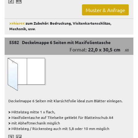
Muster & Anfrage
>>hier<<
zum Zubehör: Bedruckung, Visitenkartenschlitze,
Mechanik, usw
.
5582 Deckelmappe 6 Seiten mit Maxifolientasche
Format:
22,0 x 30,5 cm
.60
Deckelmappe 6 Seiten mit Klarsichtfolie ideal zum Blätter einlegen.
>
Mittelsteg mitte 1 x flach,
>
Maxifolientasche auf Titelseite geklebt für Blatteinschub A4
>
mit Abheftmechanik möglich
>
Mittelsteg / Rückensteg auch mit 5,8 oder 10 mm möglich