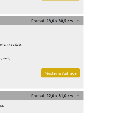
Format:
23,0 x 30,5 cm
.61
öhe; 1x geklebt
, weiß,
Muster & Anfrage
Format:
22,0 x 31,0 cm
.61
lz.