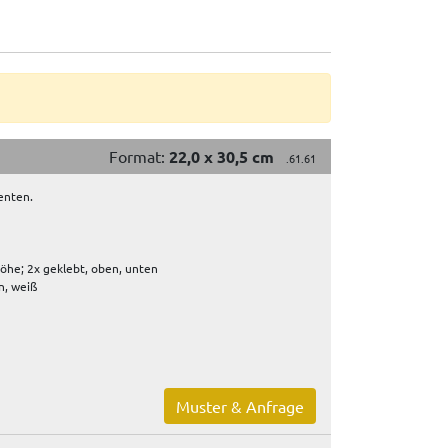
Format:
22,0 x 30,5 cm
.61.61
enten.
öhe; 2x geklebt, oben, unten
n, weiß
Muster & Anfrage