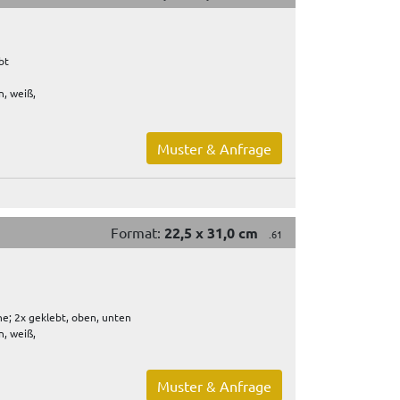
bt
, weiß,
Muster & Anfrage
Format:
22,5 x 31,0 cm
.61
e; 2x geklebt, oben, unten
, weiß,
Muster & Anfrage