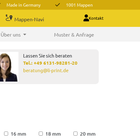
Made in Germany
1001 Mappen
Kontakt
Mappen-Navi
Über uns
Muster & Anfrage
Lassen Sie sich beraten
Tel.:
+49 6131-98281-20
beratung@li-print.de
16 mm
18 mm
20 mm