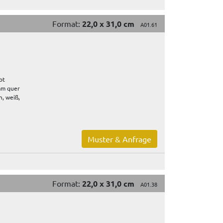
Format:
22,0 x 31,0 cm
A01.61
bt
 mm quer
, weiß,
Muster & Anfrage
Format:
22,0 x 31,0 cm
A01.38