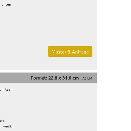
, unten
Muster & Anfrage
Format:
22,8 x 31,0 cm
A01.61
hlitzen.
uer
, weiß,