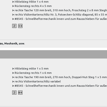
>
Mittelsteg Mitte 1 x 4 mm
>
Rückensteg rechts 4 x 5 mm
>
rechte Tasche 120 mm breit, 310 mm hoch, Froschsteg 2 x 8 mm Stegh
>
rechts Visitenkartenschlitz Nr. 3, Fotoecken-Schlitz diagonal, 85 x 55
>
#8545 - Schnellheftermechanik innen und zum Rausschieben für außen
ze, Mechanik, usw
.
>
Mittelsteg mitte 1 x 5 mm
>
Rückensteg rechts 1 x 6 mm
>
rechte Tasche 190 mm breit, 270 mm hoch, Doppel-Nut-Steg 1 x 5 mm 
>
rechts Visitenkartenschlitz variabel
>
#8545 - Schnellheftermechanik innen und zum Rausschieben für außen