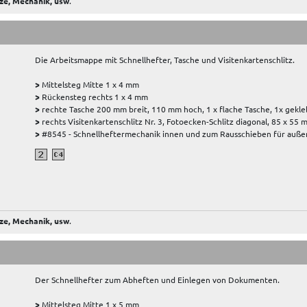
ze, Mechanik, usw
.
Die Arbeitsmappe mit Schnellhefter, Tasche und Visitenkartenschlitz.
>
Mittelsteg Mitte 1 x 4 mm
>
Rückensteg rechts 1 x 4 mm
>
rechte Tasche 200 mm breit, 110 mm hoch, 1 x flache Tasche, 1x gekle
>
rechts Visitenkartenschlitz Nr. 3, Fotoecken-Schlitz diagonal, 85 x 55
>
#8545 - Schnellheftermechanik innen und zum Rausschieben für außen
ze, Mechanik, usw
.
Der Schnellhefter zum Abheften und Einlegen von Dokumenten.
>
Mittelsteg Mitte 1 x 5 mm