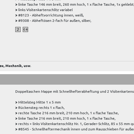
>
linke Tasche 146 mm breit, 260 mm hoch, 1 x flache Tasche, 1x geklebt
>
links Visitenkartenschlitz variabel
>
#8123 - Abheftvorrichtung innen, weiß,
>
#9308 - Abheftösen 2-fach für außen, silber,
ze, Mechanik, usw
.
Doppeltaschen Mappe mit Schnellhefterabheftung und 2 Visitenkartensc
>
Mittelsteg Mitte 1 x 5 mm
>
Rückensteg rechts 1 x flach,
>
rechte Tasche 216 mm breit, 210 mm hoch, 1 x flache Tasche,
>
linke Tasche 216 mm breit, 210 mm hoch, 1 x flache Tasche,
>
rechts + links Visitenkartenschlitz Nr. 1, Gerader-Schlitz, 85 x 55 mm q
>
#8545 - Schnellheftermechanik innen und zum Rausschieben für außen