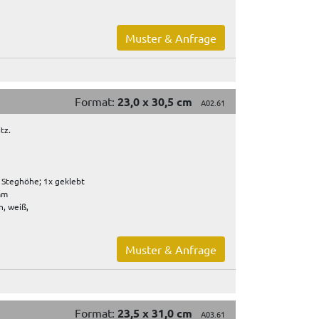
Muster & Anfrage
Format:
23,0 x 30,5 cm
A02.61
tz.
 Steghöhe; 1x geklebt
 mm
, weiß,
Muster & Anfrage
Format:
23,5 x 31,0 cm
A03.61