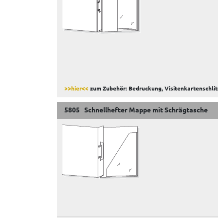
>>hier<<
zum Zubehör: Bedruckung, Visitenkartenschlit
5805 Schnellhefter Mappe mit Schrägtasche