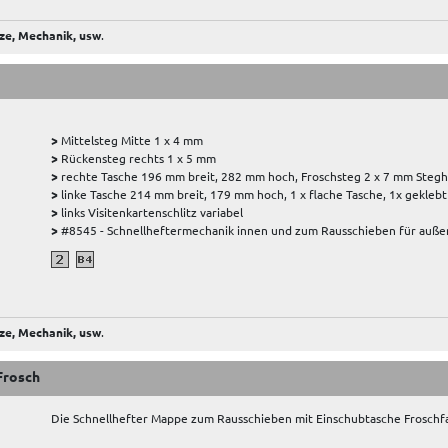
ze, Mechanik, usw
.
>
Mittelsteg Mitte 1 x 4 mm
>
Rückensteg rechts 1 x 5 mm
>
rechte Tasche 196 mm breit, 282 mm hoch, Froschsteg 2 x 7 mm Stegh
>
linke Tasche 214 mm breit, 179 mm hoch, 1 x flache Tasche, 1x geklebt
>
links Visitenkartenschlitz variabel
>
#8545 - Schnellheftermechanik innen und zum Rausschieben für außen
ze, Mechanik, usw
.
Frosch
Die Schnellhefter Mappe zum Rausschieben mit Einschubtasche Froschfa