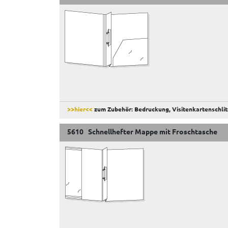
>>hier<<
zum Zubehör: Bedruckung, Visitenkartenschlit
5610 Schnellhefter Mappe mit Froschtasche