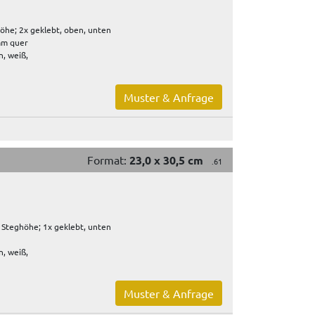
öhe; 2x geklebt, oben, unten
 mm quer
, weiß,
Muster & Anfrage
Format:
23,0 x 30,5 cm
.61
Steghöhe; 1x geklebt, unten
, weiß,
Muster & Anfrage