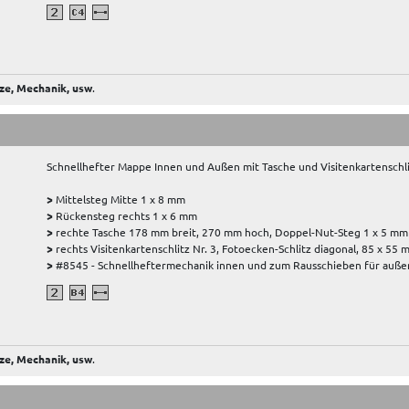
ze, Mechanik, usw
.
Schnellhefter Mappe Innen und Außen mit Tasche und Visitenkartenschli
>
Mittelsteg Mitte 1 x 8 mm
>
Rückensteg rechts 1 x 6 mm
>
rechte Tasche 178 mm breit, 270 mm hoch, Doppel-Nut-Steg 1 x 5 mm
>
rechts Visitenkartenschlitz Nr. 3, Fotoecken-Schlitz diagonal, 85 x 55
>
#8545 - Schnellheftermechanik innen und zum Rausschieben für außen
ze, Mechanik, usw
.