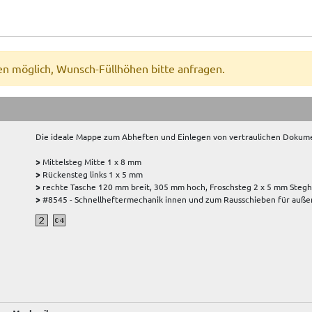
en möglich, Wunsch-Füllhöhen bitte anfragen.
Die ideale Mappe zum Abheften und Einlegen von vertraulichen Dokum
>
Mittelsteg Mitte 1 x 8 mm
>
Rückensteg links 1 x 5 mm
>
rechte Tasche 120 mm breit, 305 mm hoch, Froschsteg 2 x 5 mm Stegh
>
#8545 - Schnellheftermechanik innen und zum Rausschieben für auße