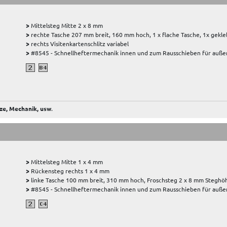
>
Mittelsteg Mitte 2 x 8 mm
>
rechte Tasche 207 mm breit, 160 mm hoch, 1 x flache Tasche, 1x gekle
>
rechts Visitenkartenschlitz variabel
>
#8545 - Schnellheftermechanik innen und zum Rausschieben für außen
ze, Mechanik, usw
.
>
Mittelsteg Mitte 1 x 4 mm
>
Rückensteg rechts 1 x 4 mm
>
linke Tasche 100 mm breit, 310 mm hoch, Froschsteg 2 x 8 mm Steghöh
>
#8545 - Schnellheftermechanik innen und zum Rausschieben für außen