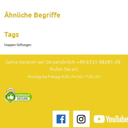
Ähnliche Begriffe
Tags
Mappen Stiftungen
Gerne beraten wir Sie persönlich
+49 6131-98281-20
-
Rufen Sie an!
Montag bis Freitag: 8.00 Uhr bis 17.00 Uhr