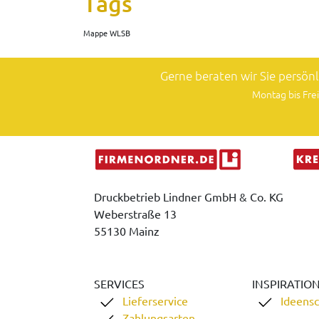
Tags
Mappe WLSB
Gerne beraten wir Sie persön
Montag bis Frei
Druckbetrieb Lindner GmbH & Co. KG
Weberstraße 13
55130 Mainz
SERVICES
INSPIRATIO
Lieferservice
Ideens
Zahlungsarten