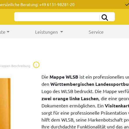
persönliche Beratung: +49 6131-98281-20
kte
Leistungen
Service
i
 Mappen Beschreibung
Die
Mappe WLSB
ist ein professionelles 
den
Württembergischen Landessportbu
Logo des WLSB bedruckt. Die Mappe verf
zwei orange linke Laschen
, die eine geo
Dokumenten ermöglichen. Ein
Visitenkar
sorgt für eine professionelle Präsentatio
hilft dem WLSB, seine Markenbotschaft p
Ihre durchdachte Funktionalität und das 