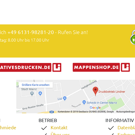
lich
+49 6131-98281-20
- Rufen Sie an!
tag: 8.00 Uhr bis 17.00 Uhr
N
BETRIEB
INFORMATIV
chmiede
Kontakt
Datenbl
Über uns
Farbqual