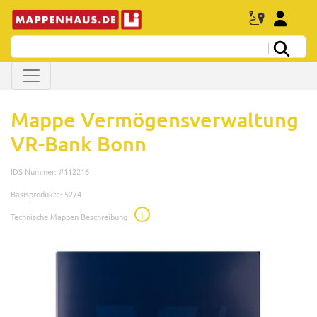
Mappe Vermögensverwaltung
VR-Bank Bonn
IDS Nummer: #112216
Basisprodukte: 5274
i
Technische Mappen Beschreibung