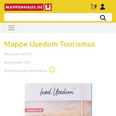
Mappe Usedom Tourismus
IDS Nummer: #112287
Basisprodukte: 5360
i
Technische Mappen Beschreibung