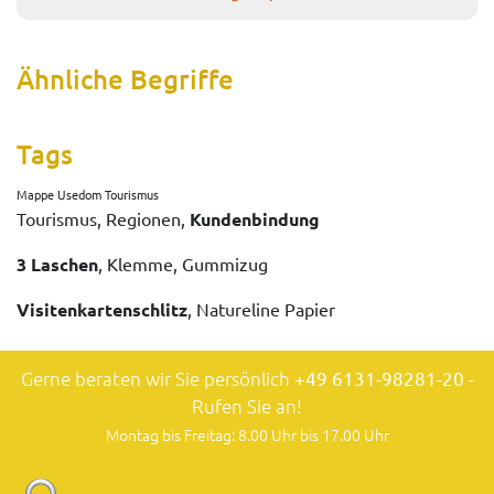
Ähnliche Begriffe
Tags
Mappe Usedom Tourismus
Tourismus, Regionen,
Kundenbindung
3 Laschen
, Klemme, Gummizug
Visitenkartenschlitz
, Natureline Papier
Gerne beraten wir Sie persönlich
+49 6131-98281-20
-
Rufen Sie an!
Montag bis Freitag: 8.00 Uhr bis 17.00 Uhr