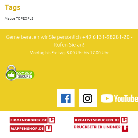
Tags
Mappe TOPEOPLE
Gerne beraten wir Sie persönlich
+49 6131-98281-20
-
Rufen Sie an!
Montag bis Freitag: 8.00 Uhr bis 17.00 Uhr