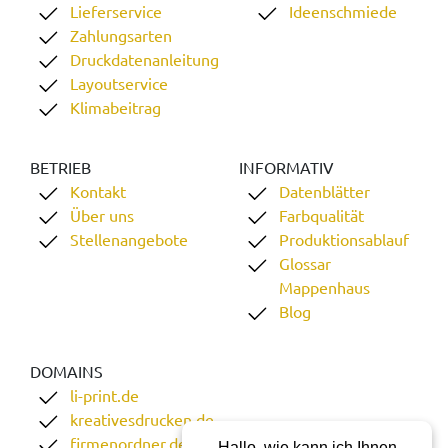
Lieferservice
Ideenschmiede
Zahlungsarten
Druckdatenanleitung
Layoutservice
Klimabeitrag
BETRIEB
INFORMATIV
Kontakt
Datenblätter
Über uns
Farbqualität
Stellenangebote
Produktionsablauf
Glossar
Mappenhaus
Blog
DOMAINS
li-print.de
kreativesdrucken.de
firmenordner.de
Hallo, wie kann ich Ihnen