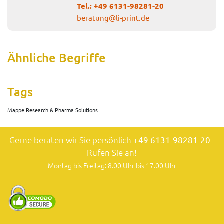
Tel.:
+49 6131-98281-20
beratung@li-print.de
Ähnliche Begriffe
Tags
Mappe Research & Pharma Solutions
Gerne beraten wir Sie persönlich
+49 6131-98281-20
-
Rufen Sie an!
Montag bis Freitag: 8.00 Uhr bis 17.00 Uhr