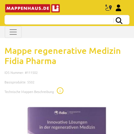
Mappe regenerative Medizin
Fidia Pharma
IDS Nummer: #111502
Basisprodukte: 5502
i
Technische Mappen Beschreibung