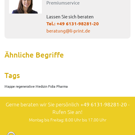
Premiumservice
Lassen Sie sich beraten
Tel.:
+49 6131-98281-20
beratung@li-print.de
Ähnliche Begriffe
Tags
Mappe regenerative Medizin Fidia Pharma
Gerne beraten wir Sie persönlich
+49 6131-98281-20
-
Rufen Sie an!
Montag bis Freitag: 8.00 Uhr bis 17.00 Uhr