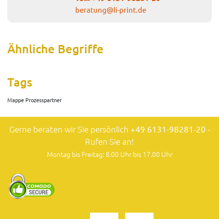
beratung@li-print.de
Ähnliche Begriffe
Tags
Mappe Prozesspartner
Gerne beraten wir Sie persönlich
+49 6131-98281-20
-
Rufen Sie an!
Montag bis Freitag: 8.00 Uhr bis 17.00 Uhr