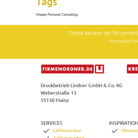
Tags
Mappe Personal Consulting
Gerne beraten wir Sie persön
Montag bis Frei
Druckbetrieb Lindner GmbH & Co. KG
Weberstraße 13
55130 Mainz
SERVICES
INSPIRATIO
Lieferservice
Ideens
Zahlungsarten