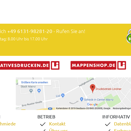
lich
+49 6131-98281-20
- Rufen Sie an!
tag: 8.00 Uhr bis 17.00 Uhr
N
BETRIEB
INFORMATIV
chmiede
Kontakt
Datenbl
Über uns
Farbqual