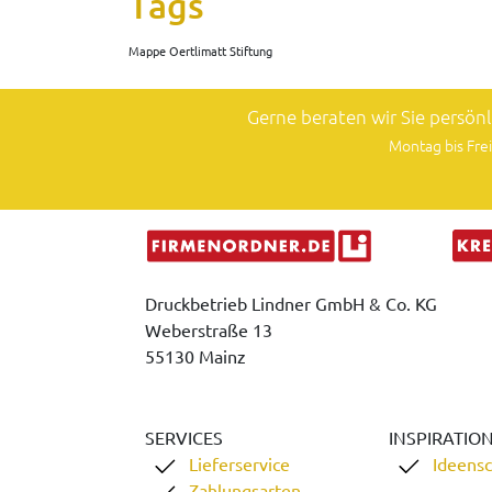
Tags
Mappe Oertlimatt Stiftung
Gerne beraten wir Sie persön
Montag bis Frei
Druckbetrieb Lindner GmbH & Co. KG
Weberstraße 13
55130 Mainz
SERVICES
INSPIRATIO
Lieferservice
Ideens
Zahlungsarten