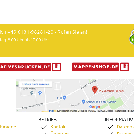
lich
+49 6131-98281-20
- Rufen Sie an!
tag: 8.00 Uhr bis 17.00 Uhr
N
BETRIEB
INFORMATIV
chmiede
Kontakt
Datenbl
Über uns
Farbqual