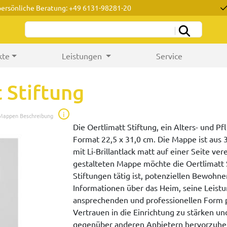
persönliche Beratung: +49 6131-98281-20
kte
Leistungen
Service
 Stiftung
i
 Mappen Beschreibung
Die Oertlimatt Stiftung, ein Alters- und 
Format 22,5 x 31,0 cm. Die Mappe ist aus
mit Li-Brillantlack matt auf einer Seite ve
gestalteten Mappe möchte die Oertlimatt S
Stiftungen tätig ist, potenziellen Bewohn
Informationen über das Heim, seine Leistu
ansprechenden und professionellen Form p
Vertrauen in die Einrichtung zu stärken und
gegenüber anderen Anbietern hervorzuhebe