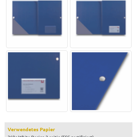
Verwendetes Papier
360g White Design 2-seitig (FSC-zertifiziert)