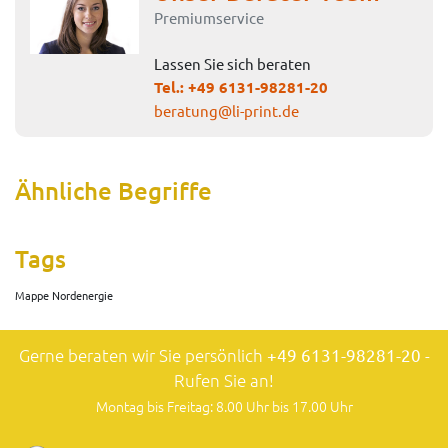
Premiumservice
Lassen Sie sich beraten
Tel.:
+49 6131-98281-20
beratung@li-print.de
Ähnliche Begriffe
Tags
Mappe Nordenergie
Gerne beraten wir Sie persönlich
+49 6131-98281-20
-
Rufen Sie an!
Montag bis Freitag: 8.00 Uhr bis 17.00 Uhr