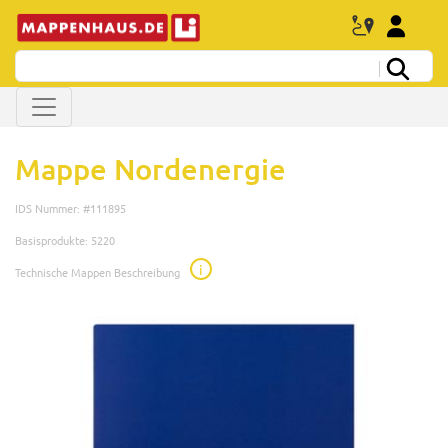
Mappe Nordenergie
IDS Nummer: #111895
Basisprodukte: 5220
i
Technische Mappen Beschreibung