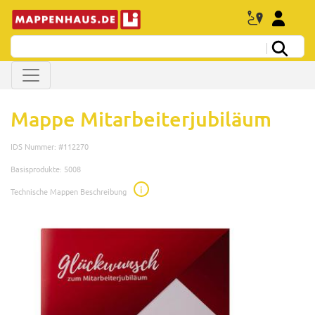
Mappe Mitarbeiterjubiläum
IDS Nummer: #112270
Basisprodukte: 5008
i
Technische Mappen Beschreibung