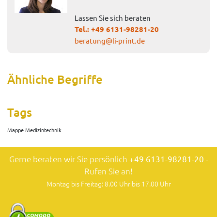
Lassen Sie sich beraten
Tel.:
+49 6131-98281-20
beratung@li-print.de
Ähnliche Begriffe
Tags
Mappe Medizintechnik
Gerne beraten wir Sie persönlich
+49 6131-98281-20
-
Rufen Sie an!
Montag bis Freitag: 8.00 Uhr bis 17.00 Uhr