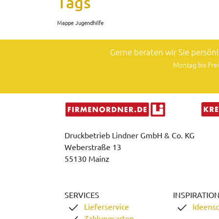
Tags
Mappe Jugendhilfe
Gerne beraten wir Sie persön
Montag bis Frei
Druckbetrieb Lindner GmbH & Co. KG
Weberstraße 13
55130 Mainz
SERVICES
INSPIRATIO
Lieferservice
Ideens
Zahlungsarten