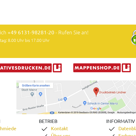
lich
+49 6131-98281-20
- Rufen Sie an!
tag: 8.00 Uhr bis 17.00 Uhr
N
BETRIEB
INFORMATIV
chmiede
Kontakt
Datenbl
Über uns
Farbqual