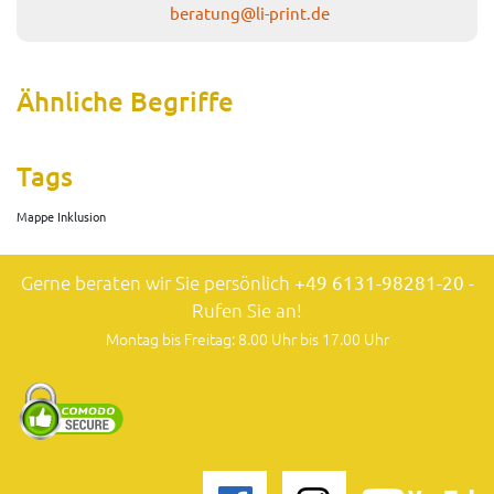
beratung@li-print.de
Ähnliche Begriffe
Tags
Mappe Inklusion
Gerne beraten wir Sie persönlich
+49 6131-98281-20
-
Rufen Sie an!
Montag bis Freitag: 8.00 Uhr bis 17.00 Uhr