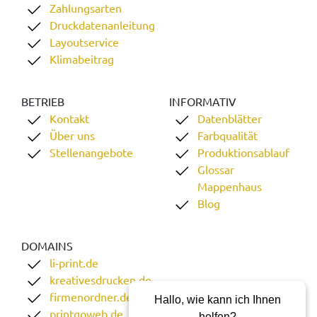
Zahlungsarten
Druckdatenanleitung
Layoutservice
Klimabeitrag
BETRIEB
INFORMATIV
Kontakt
Datenblätter
Über uns
Farbqualität
Stellenangebote
Produktionsablauf
Glossar
Mappenhaus
Blog
DOMAINS
li-print.de
kreativesdrucken.de
firmenordner.de
Hallo, wie kann ich Ihnen
printgoweb.de
helfen?