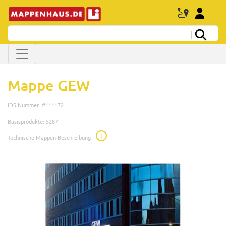
Mappe GEW
IDS Nummer: #111172
Basisprodukte: 5287
i
Technische Mappen Beschreibung