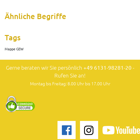
Ähnliche Begriffe
Tags
Mappe GEW
Gerne beraten wir Sie persönlich
+49 6131-98281-20
-
Rufen Sie an!
Montag bis Freitag: 8.00 Uhr bis 17.00 Uhr