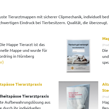
obuste Tierarztmappen mit sicherer Clipmechanik, individuell b
chwertigen Eindruck bei Tierbesitzern. Qualität, die überzeugt
Map
Die Mappe Tierarzt ist das
(Prod
nelle Mappe und wurde für
Die
ordring in Nürnberg
und
r)
spez
spässe Tierarztpraxis
Alt
Ste
heitspässe Tierarztpraxis
(Prod
ierte Aufbewahrungslösung aus
Map
e durch ihr individuelles
Bes