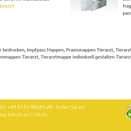
(mehr)
fra
pass
 bedrucken, Impfpass Mappen, Praxismappen Tierarzt, Tiera
nmappen Tierarzt, Tierarztmappe individuell gestalten Tiera
lich
+49 6131-98281-20
- Rufen Sie an!
tag: 8.00 Uhr bis 17.00 Uhr