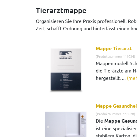
Tierarztmappe
Organisieren Sie Ihre Praxis professionell! R
Zeit, schafft Ordnung und hinterlässt einen ho
Mappe Tierarzt
(Produktnummer: 111024)
Mappenmodell Sch
die Tierärzte am N
hergestellt. ...
(meh
Mappe Gesundheit
(Produktnummer: 110528)
Die
Mappe Gesund
ist eine spezialis
stabilem Karton, di