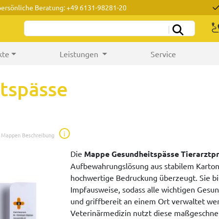
persönliche Beratung: +49 6131-98281-20
kte
Leistungen
Service
tspässe
i
e Mappen Beschreibung
Die
Mappe Gesundheitspässe Tierarztpr
Aufbewahrungslösung aus stabilem Karton, 
hochwertige Bedruckung überzeugt. Sie bie
Impfausweise, sodass alle wichtigen Gesun
und griffbereit an einem Ort verwaltet w
Veterinärmedizin nutzt diese maßgeschnei