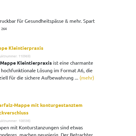
edruckbar für Gesundheitspässe & mehr. Spart
.
264
pe Kleintierpraxis
uktnummer: 110969)
Mappe Kleintierpraxis
ist eine charmante
 hochfunktionale Lösung im Format A6, die
iell für die sichere Aufbewahrung ...
(mehr)
arfalz-Mappe mit konturgestanztem
ckverschluss
uktnummer: 108598)
pen mit Konturstanzungen sind etwas
onderes, machen neugierig. Der Betrachter