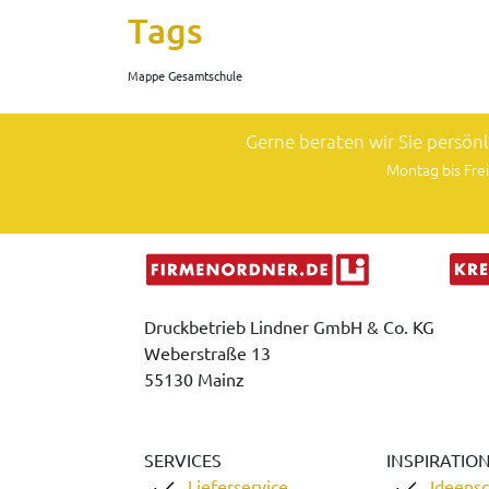
Tags
Mappe Gesamtschule
Gerne beraten wir Sie persön
Montag bis Frei
Druckbetrieb Lindner GmbH & Co. KG
Weberstraße 13
55130 Mainz
SERVICES
INSPIRATIO
Lieferservice
Ideens