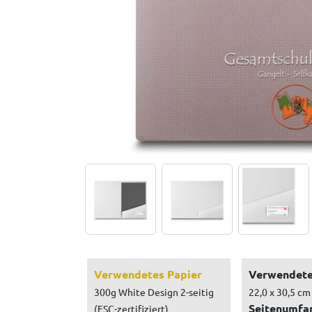
Verwendetes Papier
Verwendete
300g White Design 2-seitig
22,0 x 30,5 cm
Seitenumfa
(FSC-zertifiziert)