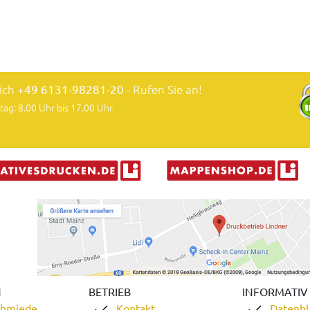
lich
+49 6131-98281-20
- Rufen Sie an!
tag: 8.00 Uhr bis 17.00 Uhr
N
BETRIEB
INFORMATIV
chmiede
Kontakt
Datenbl