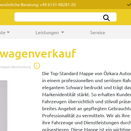
persönliche Beratung: +49 6131-98281-20
kte
Leistungen
Service
wagenverkauf
i
 Mappen Beschreibung
Die Top-Standard Mappe von Özkara Auto
in einem professionellen und seriösen Rah
elegantem Schwarz bedruckt und trägt das
Markenidentität stärkt. So erhalten Kunde
Fahrzeugen übersichtlich und stilvoll präs
breites Angebot an gepflegten Gebraucht
Professionalität zu vermitteln. Wir als Ih
ihre Fahrzeuge und Dienstleistungen durc
präsentieren. Diese Mappe ist ein wichtige