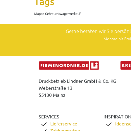
Tags
Mappe Gebrauchtwagenverkauf
Gerne beraten wir Sie persön
Montag bis Frei
Druckbetrieb Lindner GmbH & Co. KG
Weberstraße 13
55130 Mainz
SERVICES
INSPIRATIO
Lieferservice
Ideens
Zahlungsarten