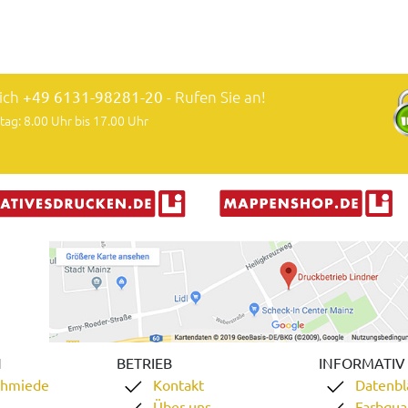
lich
+49 6131-98281-20
- Rufen Sie an!
tag: 8.00 Uhr bis 17.00 Uhr
N
BETRIEB
INFORMATIV
chmiede
Kontakt
Datenbl
Über uns
Farbqual