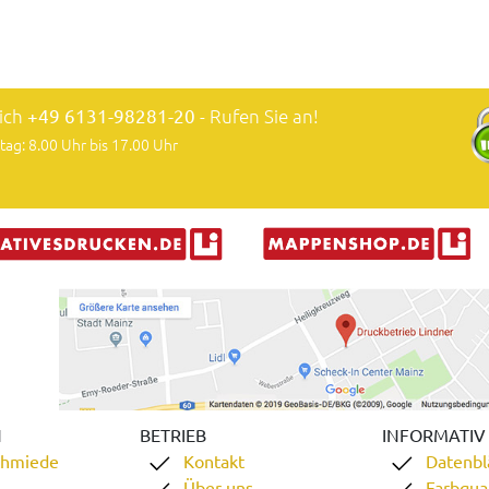
lich
+49 6131-98281-20
- Rufen Sie an!
tag: 8.00 Uhr bis 17.00 Uhr
N
BETRIEB
INFORMATIV
chmiede
Kontakt
Datenbl
Über uns
Farbqual