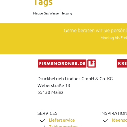
Tags
Mappe Gas Wasser Heizung
Gerne beraten wir Sie persön
Montag bis Frei
Druckbetrieb Lindner GmbH & Co. KG
Weberstraße 13
55130 Mainz
SERVICES
INSPIRATIO
Lieferservice
Ideens
Zahlungsarten