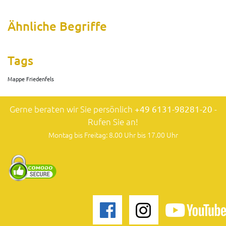
Ähnliche Begriffe
Tags
Mappe Friedenfels
Gerne beraten wir Sie persönlich
+49 6131-98281-20
-
Rufen Sie an!
Montag bis Freitag: 8.00 Uhr bis 17.00 Uhr