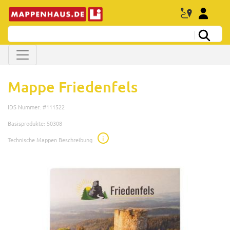
Mappe Friedenfels
IDS Nummer: #111522
Basisprodukte: 50308
i
Technische Mappen Beschreibung