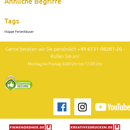
Ähnliche Begriffe
Tags
Mappe Ferienhäuser
Gerne beraten wir Sie persönlich
+49 6131-98281-20
-
Rufen Sie an!
Montag bis Freitag: 8.00 Uhr bis 17.00 Uhr