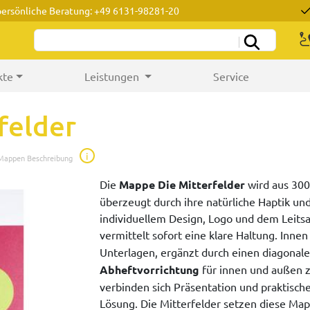
persönliche Beratung: +49 6131-98281-20
kte
Leistungen
Service
felder
i
 Mappen Beschreibung
Die
Mappe Die Mitterfelder
wird aus 300
überzeugt durch ihre natürliche Haptik und 
individuellem Design, Logo und dem Leits
vermittelt sofort eine klare Haltung. Inne
Unterlagen, ergänzt durch einen diagonal
Abheftvorrichtung
für innen und außen 
verbinden sich Präsentation und praktisc
Lösung. Die Mitterfelder setzen diese Ma