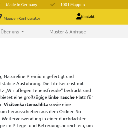
Made in Germany
1001 Mappen
Kontakt
Mappen-Konfigurator
Über uns
Muster & Anfrage
g Natureline Premium gefertigt und
stabile Ausführung. Die Titelseite ist mit
atz „Wir pflegen Lebensfreude“ bedruckt und
n bietet eine großzügige
linke Tasche
Platz für
en
Visitenkartenschlitz
sowie eine
zum herausschieben aus dem Ordner. So
he Weiterverwendung in einer durchdachten
ppe im Pflege- und Betreuungsbereich ein, um