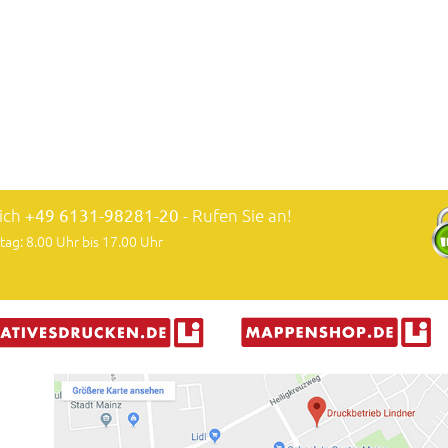
lich
+49 6131-98281-20
- Rufen Sie an!
tag: 8.00 Uhr bis 17.00 Uhr