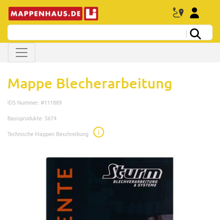
Mappe Blecherarbeitung
IDS Nummer: #111889
Basisprodukte: 5674
i
Technische Mappen Beschreibung