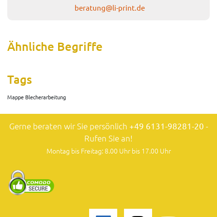
beratung@li-print.de
Ähnliche Begriffe
Tags
Mappe Blecherarbeitung
Gerne beraten wir Sie persönlich
+49 6131-98281-20
-
Rufen Sie an!
Montag bis Freitag: 8.00 Uhr bis 17.00 Uhr