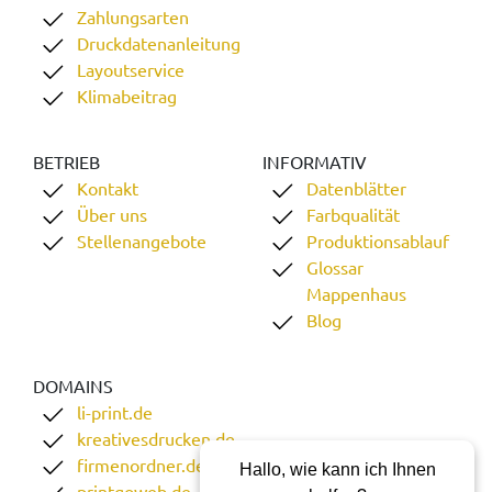
Zahlungsarten
Druckdatenanleitung
Layoutservice
Klimabeitrag
BETRIEB
INFORMATIV
Kontakt
Datenblätter
Über uns
Farbqualität
Stellenangebote
Produktionsablauf
Glossar
Mappenhaus
Blog
DOMAINS
li-print.de
kreativesdrucken.de
firmenordner.de
Hallo, wie kann ich Ihnen
printgoweb.de