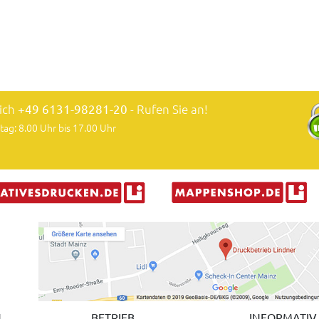
lich
+49 6131-98281-20
- Rufen Sie an!
tag: 8.00 Uhr bis 17.00 Uhr
N
BETRIEB
INFORMATIV