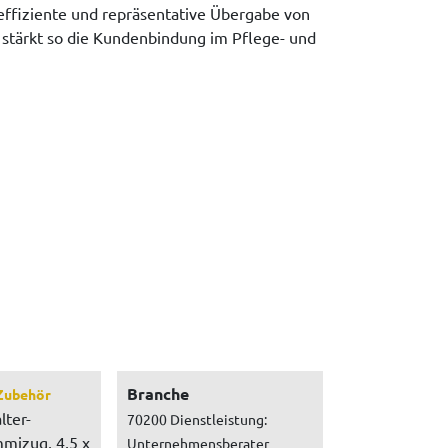
effiziente und repräsentative Übergabe von
stärkt so die Kundenbindung im Pflege- und
Branche
Zubehör
lter-
70200 Dienstleistung:
mizug, 4,5 x
Unternehmensberater