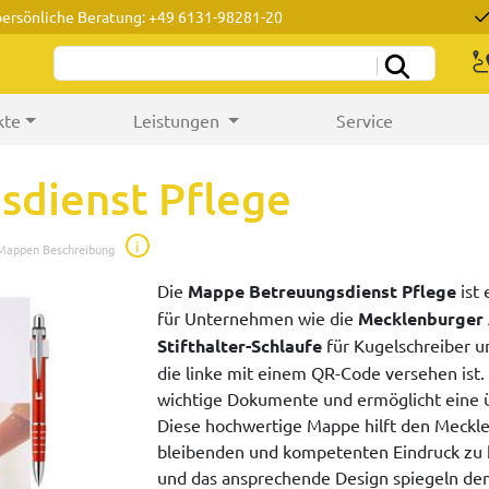
persönliche Beratung: +49 6131-98281-20
kte
Leistungen
Service
dienst Pflege
i
 Mappen Beschreibung
Die
Mappe Betreuungsdienst Pflege
ist 
für Unternehmen wie die
Mecklenburger 
Stifthalter-Schlaufe
für Kugelschreiber 
die linke mit einem QR-Code versehen ist.
wichtige Dokumente und ermöglicht eine ü
Diese hochwertige Mappe hilft den Meckle
bleibenden und kompetenten Eindruck zu hi
und das ansprechende Design spiegeln den 